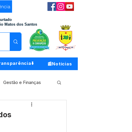
ência
Furtado
io Matos dos Santos
ransparência⬇️
📰Notícias
Gestão e Finanças
Meio Ambiente
 dos
o do Município