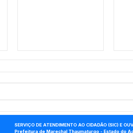
A Prefeitura de Marechal
Pref
Thaumaturgo, por meio da
Thau
Secretaria Municipal de
Secr
SERVIÇO DE ATENDIMENTO AO CIDADÃO (SIC) E OU
Obras (SEMOB), informa
Obra
Prefeitura de Marechal Thaumaturgo - Estado do A