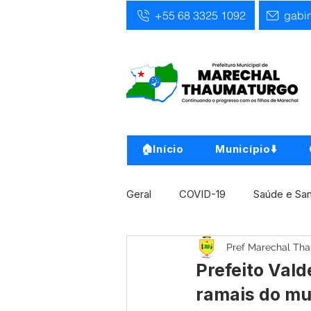
+55 68 3325 1092
gabi
🏠Início
Município⬇️
Geral
COVID-19
Saúde e Sa
Pref Marechal Th
Infra, Obra e Transporte
Ass
Prefeito Vald
ramais do mu
Concursos
Comunicado