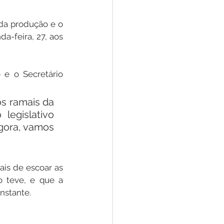
da produção e o 
a-feira, 27, aos 
e o Secretário 
 ramais da 
egislativo 
gora, vamos 
is de escoar as 
 teve, e que a 
onstante.