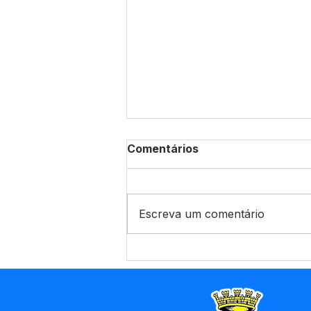
Comentários
Escreva um comentário
Prefeitura de Marechal
Thaumaturgo amplia
infraestrutura urbana com
abertura de novas ruas e