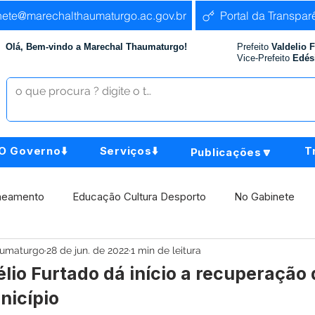
nete@marechalthaumaturgo.ac.gov.br
Portal da Transpar
Olá, Bem-vindo a Marechal Thaumaturgo!
Prefeito
Valdelio 
Vice-Prefeito
Edés
O Governo⬇️
Serviços⬇️
T
Publicações🔽
neamento
Educação Cultura Desporto
No Gabinete
aumaturgo
28 de jun. de 2022
1 min de leitura
istência Social
Comunidade
Agricultura e Produção
élio Furtado dá início a recuperação
nicípio
Institucional e Governo
Políticas Públicas
Aniversári