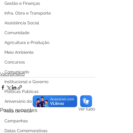
Gestão e Finanças
Infra, Obra e Transporte
Assistência Social
Comunidade
Agricultura e Produção
Meio Ambiente
Concursos
Comunicado
Vacinômetro
Institucional e Governo
Políticas Públicas
Aniversário do Município
Ver tudo
Posts recentes
Nota de Pesar
Campanhas
Datas Comemorativas