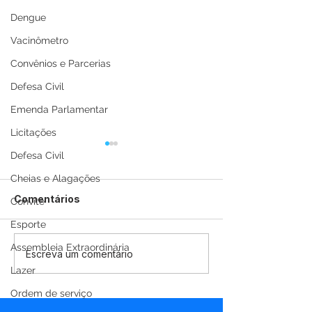
Dengue
Vacinômetro
Convênios e Parcerias
Defesa Civil
Emenda Parlamentar
Licitações
Defesa Civil
Cheias e Alagações
Comentários
Convite
Esporte
Assembleia Extraordinária
População ribeirinha de
Vacinômetro,
Escreva um comentário
Marechal Thaumaturgo
atualizado em
Lazer
começa a ser vacinada
19/02/2021
Ordem de serviço
contra a covid-19