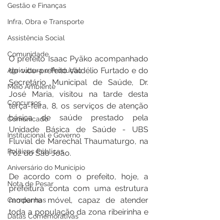
Gestão e Finanças
Infra, Obra e Transporte
Assistência Social
Comunidade
O prefeito Isaac Pyãko acompanhado 
do vice-prefeito Valdélio Furtado e do 
Agricultura e Produção
Secretário Municipal de Saúde, Dr. 
Meio Ambiente
José Maria, visitou na tarde desta 
Concursos
terça-feira, 8, os serviços de atenção 
básica de saúde prestado pela 
Comunicado
Unidade Básica de Saúde - UBS 
Institucional e Governo
Fluvial de Marechal Thaumaturgo, na 
Políticas Públicas
Foz do São João. 
Aniversário do Município
De acordo com o prefeito, hoje, a 
Nota de Pesar
prefeitura conta com uma estrutura 
moderna móvel, capaz de atender 
Campanhas
toda a população da zona ribeirinha e 
Datas Comemorativas