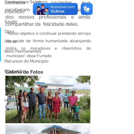
Concursos e Seletivos
conhecer os pacientes que 
receberam atendimento humanizado 
Educação
dos nossos profissionais e ainda 
Saúde
compartilhar da  felicidade deles.
Obra
"Nosso objetivo é continuar prestando serviço 
de saúde de forma humanizada alcançando 
Obras
todos os moradores e ribeirinhos do 
Bens Permanentes
município", disse Furtado. 
Recursos do Município
Educação
Galeria de Fotos
Turismo
Trilha
Memória e Cultura