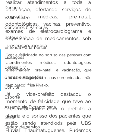
realizar atendimentos a toda a 
Dengue
população, ofertando serviços de 
consultas médicas, pré-natal, 
Vacinômetro
odontológicas, vacinas, preventivo, 
Convênios e Parcerias
exames de eletrocardiograma e 
Defesa Civil
dispensação de medicamentos, sob 
prescrição médica. 
Emenda Parlamentar
"Ver a felicidade no sorriso das pessoas com 
Licitações
atendimentos médicos, odontológicos, 
Defesa Civil
enfermagem, pré-natal, e vacinação, que 
Cheias e Alagações
estão recebendo em suas comunidades, não 
tem preço" frisa Piyãko.
Convite
Já o vice-prefeito destacou o 
Esporte
momento de felicidade que teve ao 
Assembleia Extraordinária
presencial junto com o prefeito a 
alegria e o sorisso dos pacientes que 
Lazer
estão sendo atendiods pela UBS 
Ordem de serviço
Fluvial Thaumatuguense. Pudemos  