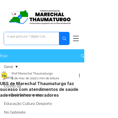
Post
Geral
Pref Marechal Thaumaturgo
Geral
9 de mar. de 2022
1 min de leitura
UBS de Marechal Thaumaturgo faz
COVID-19
sucesso com atendimentos de saúde
aos ribeirinhos e moradores
Saúde e Saneamento
Educação Cultura Desporto
No Gabinete