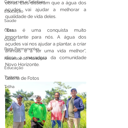
Concursos e Seletivos
obras. Eles disseram que a água dos 
açudes vai ajudar a melhorar a 
Educação
qualidade de vida deles.
Saúde
"Essa é uma conquista muito 
Obra
importante para nós. A água dos 
Obras
açudes vai nos ajudar a plantar, a criar 
Bens Permanentes
animais e a ter uma vida melhor", 
disse a moradora da comunidade 
Recursos do Município
Novo Horizonte.
Educação
Turismo
Galeria de Fotos
Trilha
Memória e Cultura