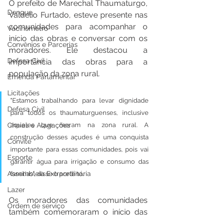
O prefeito de Marechal Thaumaturgo, 
Dengue
Valdelio Furtado, esteve presente nas 
comunidades para acompanhar o 
Vacinômetro
início das obras e conversar com os 
Convênios e Parcerias
moradores. Ele destacou a 
Defesa Civil
importância das obras para a 
população da zona rural.
Emenda Parlamentar
Licitações
"Estamos trabalhando para levar dignidade 
Defesa Civil
para todos os thaumaturguenses, inclusive 
aqueles que moram na zona rural. A 
Cheias e Alagações
construção desses açudes é uma conquista 
Convite
importante para essas comunidades, pois vai 
Esporte
garantir água para irrigação e consumo das 
Assembleia Extraordinária
famílias", disse o prefeito.
Lazer
Os moradores das comunidades 
Ordem de serviço
também comemoraram o início das 