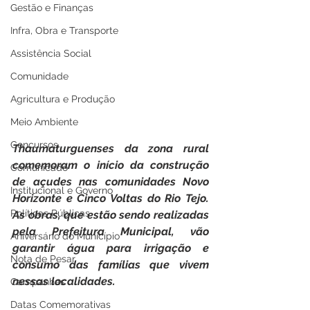
Gestão e Finanças
Infra, Obra e Transporte
Assistência Social
Comunidade
Agricultura e Produção
Meio Ambiente
Concursos
Thaumaturguenses da zona rural 
comemoram o início da construção 
Comunicado
de açudes nas comunidades Novo 
Institucional e Governo
Horizonte e Cinco Voltas do Rio Tejo. 
Políticas Públicas
As obras, que estão sendo realizadas 
pela Prefeitura Municipal, vão 
Aniversário do Município
garantir água para irrigação e 
Nota de Pesar
consumo das famílias que vivem 
nessas localidades.
Campanhas
Datas Comemorativas