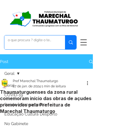
Post
Geral
Pref Marechal Thaumaturgo
Geral
27 de jan. de 2024
1 min de leitura
Thaumaturguenses da zona rural
COVID-19
comemoram início das obras de açudes
promovidos pela Prefeitura de
Saúde e Saneamento
Marechal Thaumaturgo
Educação Cultura Desporto
No Gabinete