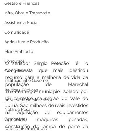
Gestão e Finanças
Infra, Obra e Transporte
Assistência Social
Comunidade
Agricultura e Produção
Meio Ambiente
Concursos
O senador Sérgio Petecão  é  o 
congressista que mais destinou 
Comunicado
recurso para a melhoria de vida da 
Institucional e Governo
população de Marechal 
Políticas Públicas
Thaumaturgo, município isolado por 
via terrestre, na região do Vale do 
Aniversário do Município
Juruá. São milhões de reais investidos 
Nota de Pesar
na aquisição de equipamentos 
agrícolas, máquinas pesadas, 
Campanhas
construção da rampa do porto da 
Datas Comemorativas