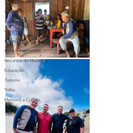
Concursos e Seletivos
Educação
Saúde
Obra
Obras
Bens Permanentes
Recursos do Município
Educação
Turismo
Trilha
Memória e Cultura