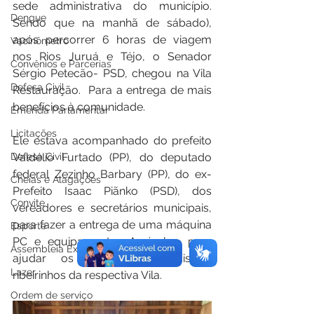
sede administrativa do município. 
Dengue
Sendo que na manhã de sábado), 
após percorrer 6 horas de viagem 
Vacinômetro
nos Rios Juruá e Téjo, o Senador 
Convênios e Parcerias
Sérgio Petecão- PSD, chegou na Vila 
Defesa Civil
Restauração.  Para a entrega de mais 
benefícios à comunidade.
Emenda Parlamentar
Licitações
Ele estava acompanhado do prefeito 
Valdélio Furtado (PP), do deputado 
Defesa Civil
federal Zezinho Barbary (PP), do ex-
Cheias e Alagações
Prefeito Isaac Piãnko (PSD), dos 
Convite
vereadores e secretários municipais, 
para fazer a entrega de uma máquina 
Esporte
PC e equipamentos Agrícolas, para 
Assembleia Extraordinária
ajudar os produtores rurais e 
Lazer
ribeirinhos da respectiva Vila.
Ordem de serviço