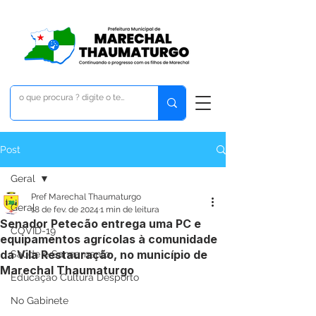
Post
Geral
Pref Marechal Thaumaturgo
Geral
18 de fev. de 2024
1 min de leitura
Senador Petecão entrega uma PC e
COVID-19
equipamentos agrícolas à comunidade
da Vila Restauração, no município de
Saúde e Saneamento
Marechal Thaumaturgo
Educação Cultura Desporto
No Gabinete