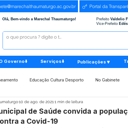
nete@marechalthaumaturgo.ac.gov.br
Portal da Transpar
Olá, Bem-vindo a Marechal Thaumaturgo!
Prefeito
Valdelio 
Vice-Prefeito
Edés
O Governo⬇️
Serviços⬇️
T
Publicações🔽
neamento
Educação Cultura Desporto
No Gabinete
aumaturgo
10 de ago. de 2021
1 min de leitura
istência Social
Comunidade
Agricultura e Produção
unicipal de Saúde convida a popula
ontra a Covid-19
Institucional e Governo
Políticas Públicas
Aniversári