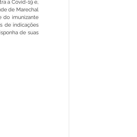
a a Covid-19 e, 
úde de Marechal 
 do imunizante 
Convênios e Parcerias
 de indicações 
sponha de suas 
s
Convite