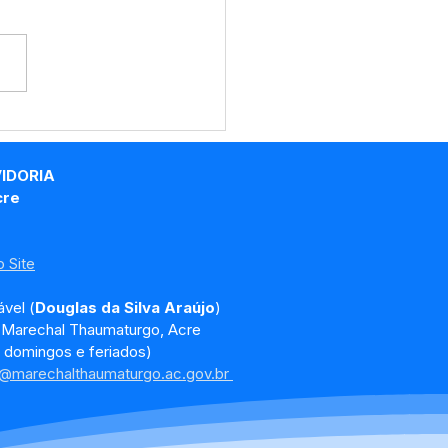
eitura de Marechal
umaturgo acompanha
do gravimétrico para
VIDORIA
morar gestão de
cre
duos sólidos
 Site
vel (
Douglas da Silva Araújo
)
, Marechal Thaumaturgo, Acre
 domingos e feriados)
a@marechalthaumaturgo.ac.gov.br