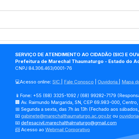
Prefeitura promove ação
Pref
de vacinação na Escola
Tha
Manoel Rodrigues de
estu
SERVIÇO DE ATENDIMENTO AO CIDADÃO (SIC) E OU
Araújo
apri
Prefeitura de Marechal Thaumaturgo - Estado do A
resí
CNPJ 84.306.463/0001-76
💻Acesso online: 
SIC 
| 
Fale Conosco
 | 
Ouvidoria
| 
Mapa do
📱Fone: +55 (68) 3325-1092 / (68) 99282-7179 (Responsá
🏢 Av. Raimundo Margarida, SN, CEP 69.983-000, Centro
📅 Segunda a sexta, das 7h às 13h (Fechado aos sábados,
📧 
gabinete@marechalthaumaturgo.ac.gov.br
 ou 
ouvidori
📧
defesacivil.marechalthalmaturgo@gmail.com
📨 Acesso ao 
Webmail Corporativo