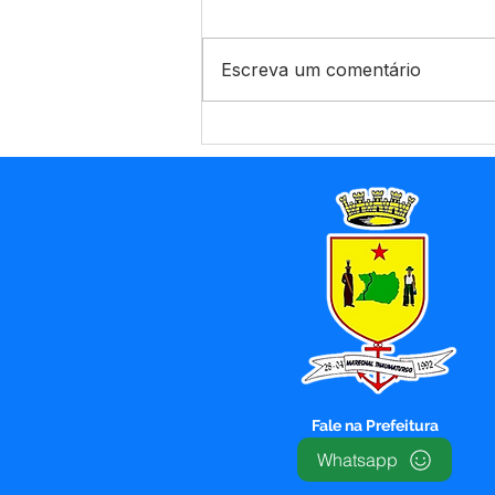
Escreva um comentário
Prefeitura de Marechal
Thaumaturgo promove a
7ª Conferência Municipal
de SaúdeA Prefeitura de
Marechal Thaumaturgo,
por meio da Secretaria
Municipal de Saúde em
parceria com o Conselho
Municipal de
Fale na Prefeitura
Whatsapp