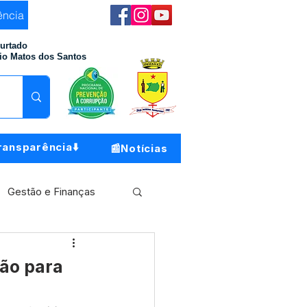
ência
Furtado
io Matos dos Santos
ransparência⬇️
📰Notícias
Gestão e Finanças
Meio Ambiente
ção para
o do Município