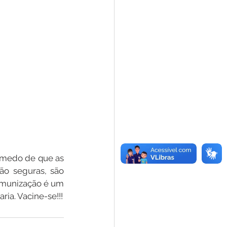
 medo de que as 
o seguras, são 
imunização é um 
ato de amor, salva você e sua família. "Ressaltou o Secretário de Saúde, José Maria. Vacine-se!!! 