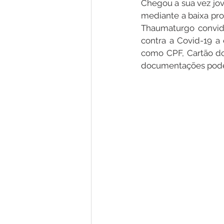
Chegou a sua vez jov
mediante a baixa pro
Thaumaturgo convida
Nota de Pesar
Campanhas
contra a Covid-19 a
como CPF, Cartão do
documentações poder
Defesa Civil
Emenda Parlam
Esporte
Assembleia Extraor