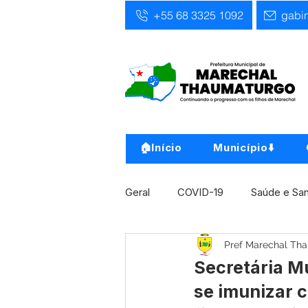
+55 68 3325 1092
gabi
🏠Início
Município⬇️
Geral
COVID-19
Saúde e Sa
Pref Marechal Th
Infra, Obra e Transporte
Ass
Secretária M
se imunizar c
Concursos
Comunicado