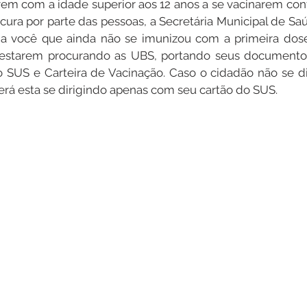
em com a idade superior aos 12 anos a se vacinarem contr
cura por parte das pessoas, a Secretária Municipal de Sa
 você que ainda não se imunizou com a primeira dose
Datas Comemorativas
Dengue
Vacinômetro
 estarem procurando as UBS, portando seus documentos
 SUS e Carteira de Vacinação. Caso o cidadão não se di
á esta se dirigindo apenas com seu cartão do SUS.
entar
Licitações
Defesa Civil
Cheias e Alagaçõe
dinária
Lazer