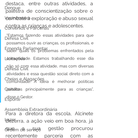
destaca, entre outras atividades, a 
Dengue
palestra de conscientização sobre o 
combate à exploração e abuso sexual 
Vacinômetro
contra as crianças e adolescentes.
Convênios e Parcerias
“Estamos fazendo essas atividades para que 
Defesa Civil
possamos ouvir as crianças, os profissionais, e 
Emenda Parlamentar
saber quais os problemas enfrentados pela 
comunidade. Estamos trabalhando esse dia 
Licitações
não só com essa atividade, mas com diversas 
Defesa Civil
atividades e essa questão social direto com a 
Cheias e Alagações
comunidade. A ideia é melhorar políticas 
Convite
públicas principalmente para as crianças”, 
disse o Gestor.
Esporte
Assembleia Extraordinária
Para a diretora da escola, Alcinete 
Lazer
Bezerra, a ação veio em boa hora, já 
que a sua gestão procurou 
Ordem de serviço
recentemente parceria com as 