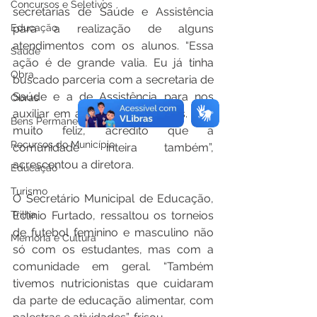
Concursos e Seletivos
secretarias de Saúde e Assistência 
para a realização de alguns 
Educação
atendimentos com os alunos. “Essa 
Saúde
ação é de grande valia. Eu já tinha 
Obra
buscado parceria com a secretaria de 
Saúde e a de Assistência para nos 
Obras
auxiliar em alguns atendimentos. Fico 
Bens Permanentes
muito feliz, acredito que a 
Recursos do Município
comunidade inteira também”, 
acrescentou a diretora.
Educação
Turismo
O Secretário Municipal de Educação, 
Eclinio Furtado, ressaltou os torneios 
Trilha
de futebol feminino e masculino não 
Memória e Cultura
só com os estudantes, mas com a 
comunidade em geral. “Também 
tivemos nutricionistas que cuidaram 
da parte de educação alimentar, com 