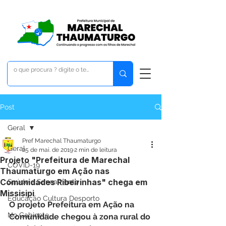
Post
Geral
Pref Marechal Thaumaturgo
Geral
25 de mai. de 2019
2 min de leitura
Projeto "Prefeitura de Marechal
COVID-19
Thaumaturgo em Ação nas
Comunidades Ribeirinhas" chega em
Saúde e Saneamento
Missisipi
Educação Cultura Desporto
O projeto Prefeitura em Ação na 
No Gabinete
Comunidade chegou à zona rural do 