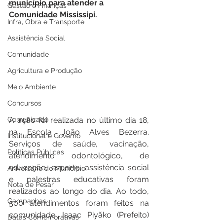
município para atender a 
Gestão e Finanças
Comunidade Mississipi.
Infra, Obra e Transporte
Assistência Social
Comunidade
Agricultura e Produção
Meio Ambiente
Concursos
A ação foi realizada no último dia 18, 
Comunicado
na Escola João Alves Bezerra. 
Institucional e Governo
Serviços de saúde, vacinação, 
Políticas Públicas
atendimento odontológico, de 
educação, esporte, assistência social 
Aniversário do Município
e palestras educativas foram 
Nota de Pesar
realizados ao longo do dia. Ao todo, 
Campanhas
500 atendimentos foram feitos na 
comunidade. Isaac Piyãko (Prefeito) 
Datas Comemorativas