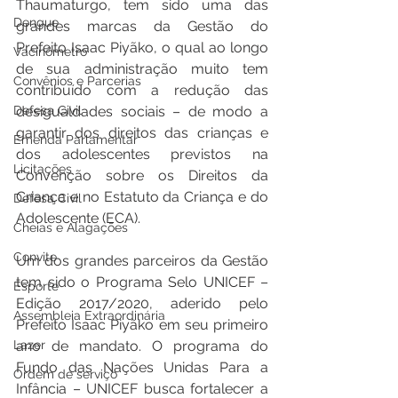
Thaumaturgo, tem sido uma das 
Dengue
grandes marcas da Gestão do 
Prefeito Isaac Piyãko, o qual ao longo 
Vacinômetro
de sua administração muito tem 
Convênios e Parcerias
contribuído com a redução das 
Defesa Civil
desigualdades sociais – de modo a 
garantir dos direitos das crianças e 
Emenda Parlamentar
dos adolescentes previstos na 
Licitações
Convenção sobre os Direitos da 
Criança e no Estatuto da Criança e do 
Defesa Civil
Adolescente (ECA).
Cheias e Alagações
Convite
Um dos grandes parceiros da Gestão 
tem sido o Programa Selo UNICEF – 
Esporte
Edição 2017/2020, aderido pelo 
Assembleia Extraordinária
Prefeito Isaac Piyãko em seu primeiro 
Lazer
ano de mandato. O programa do 
Fundo das Nações Unidas Para a 
Ordem de serviço
Infância – UNICEF busca fortalecer a 