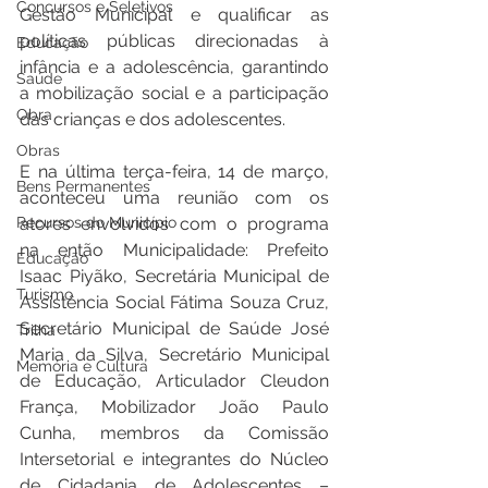
Concursos e Seletivos
Gestão Municipal e qualificar as 
políticas públicas direcionadas à 
Educação
infância e a adolescência, garantindo 
Saúde
a mobilização social e a participação 
Obra
das crianças e dos adolescentes.
Obras
E na última terça-feira, 14 de março, 
Bens Permanentes
aconteceu uma reunião com os 
Recursos do Município
atores envolvidos com o programa 
na então Municipalidade: Prefeito 
Educação
Isaac Piyãko, Secretária Municipal de 
Turismo
Assistência Social Fátima Souza Cruz, 
Secretário Municipal de Saúde José 
Trilha
Maria da Silva, Secretário Municipal 
Memória e Cultura
de Educação, Articulador Cleudon 
França, Mobilizador João Paulo 
Cunha, membros da Comissão 
Intersetorial e integrantes do Núcleo 
de Cidadania de Adolescentes – 