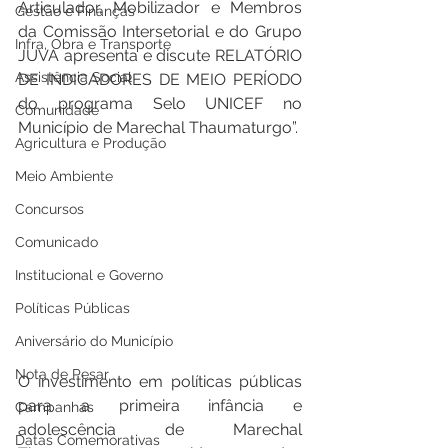
Articulador, Mobilizador e Membros 
Gestão e Finanças
da Comissão Intersetorial e do Grupo 
Infra, Obra e Transporte
JUVA apresenta e discute RELATÓRIO 
Assistência Social
DE INDICADORES DE MEIO PERÍODO 
do programa Selo UNICEF no 
Comunidade
Município de Marechal Thaumaturgo”.
Agricultura e Produção
Meio Ambiente
Concursos
Comunicado
Institucional e Governo
Políticas Públicas
Aniversário do Município
Nota de Pesar
O investimento em políticas públicas 
para a primeira infância e 
Campanhas
adolescência de Marechal 
Datas Comemorativas