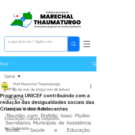
Post
Geral
Pref Marechal Thaumaturgo
Geral
15 de mai. de 2019
2 min de leitura
Programa UNICEF contribuindo com a
COVID-19
redução das desigualdades sociais das
Crianças e dos Adolecentes
Saúde e Saneamento
“Reunião com Prefeito Isaac Piyãko, 
Educação Cultura Desporto
Secretários Municipais de Assistência 
No Gabinete
Social, Saúde e Educação, 