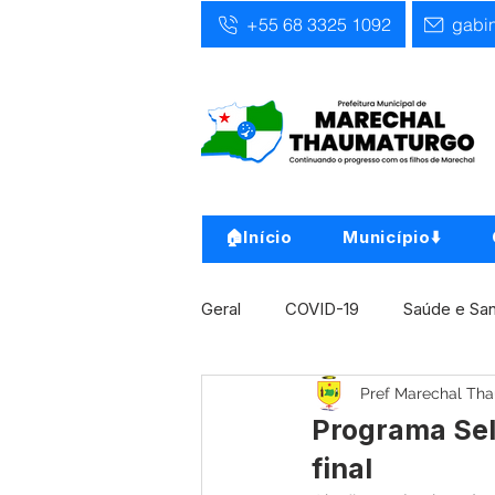
+55 68 3325 1092
gabi
🏠Início
Município⬇️
Geral
COVID-19
Saúde e Sa
Pref Marechal Th
Infra, Obra e Transporte
Ass
Programa Sel
final
Concursos
Comunicado