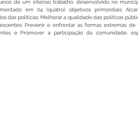
 anos de um intenso trabalho, desenvolvido no municíp
entado em 04 (quatro) objetivos primordiais: Alcan
s das políticas; Melhorar a qualidade das políticas públicas
Datas Comemorativas
Dengue
Vacinômetro
escentes; Prevenir e enfrentar as formas extremas de v
entes e Promover a participação da comunidade, espe
entar
Licitações
Defesa Civil
Cheias e Alagaçõe
dinária
Lazer