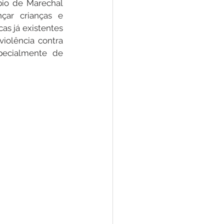
io de Marechal 
çar crianças e 
 já existentes   
Convênios e Parcerias
iolência contra 
cialmente de   
s
Convite