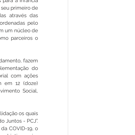
para a Infância 
 seu primeiro de 
as através das 
ordenadas pelo 
om um núcleo de 
o parceiros o 
damento, fazem 
plementação do 
rial com ações 
m em 12 (doze) 
imento Social, 
idação os quais 
 Juntos - PCJ”. 
da COVID-19, o 