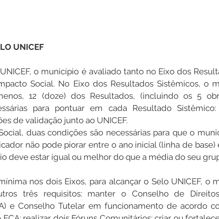
ELO UNICEF
 UNICEF, o município é avaliado tanto no Eixo dos Result
mpacto Social. No Eixo dos Resultados Sistêmicos, o mu
nos, 12 (doze) dos Resultados, (incluindo os 5 obrig
ssárias para pontuar em cada Resultado Sistêmico: 
es de validação junto ao UNICEF.
Social, duas condições são necessárias para que o muni
cador não pode piorar entre o ano inicial (linha de base) e 
io deve estar igual ou melhor do que a média do seu grup
nima nos dois Eixos, para alcançar o Selo UNICEF, o mu
ros três requisitos: manter o Conselho de Direitos
) e Conselho Tutelar em funcionamento de acordo com
ECA; realizar dois Fóruns Comunitários; criar ou fortalec