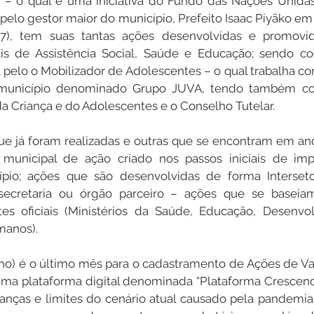
 – o qual é uma iniciativa do Fundo das Nações Unidas 
pelo gestor maior do município, Prefeito Isaac Piyãko em
7), tem suas tantas ações desenvolvidas e promovid
ais de Assistência Social, Saúde e Educação; sendo co
l pelo o Mobilizador de Adolescentes – o qual trabalha c
município denominado Grupo JUVA, tendo também com
a Criança e do Adolescentes e o Conselho Tutelar.
ue já foram realizadas e outras que se encontram em an
municipal de ação criado nos passos iniciais de im
pio; ações que são desenvolvidas de forma Interseto
 secretaria ou órgão parceiro – ações que se baseia
es oficiais (Ministérios da Saúde, Educação, Desenvolv
manos).
o) é o último mês para o cadastramento de Ações de Val
ma plataforma digital denominada “Plataforma Crescendo
as e limites do cenário atual causado pela pandemia 