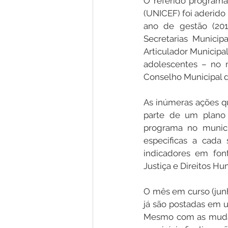
O referido programa
(UNICEF) foi aderido 
ano de gestão (201
Secretarias Municip
Articulador Municipa
adolescentes – no 
Conselho Municipal d
As inúmeras ações q
parte de um plano 
programa no municí
especificas a cada
indicadores em font
Justiça e Direitos Hu
O mês em curso (junh
já são postadas em u
Mesmo com as mudanç