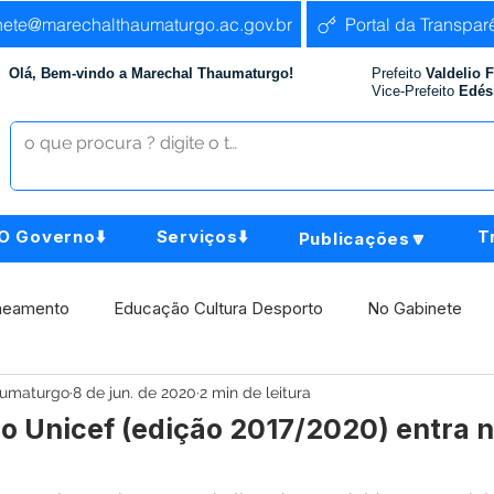
nete@marechalthaumaturgo.ac.gov.br
Portal da Transpar
Olá, Bem-vindo a Marechal Thaumaturgo!
Prefeito
Valdelio 
Vice-Prefeito
Edés
O Governo⬇️
Serviços⬇️
T
Publicações🔽
neamento
Educação Cultura Desporto
No Gabinete
aumaturgo
8 de jun. de 2020
2 min de leitura
istência Social
Comunidade
Agricultura e Produção
o Unicef (edição 2017/2020) entra n
Institucional e Governo
Políticas Públicas
Aniversári