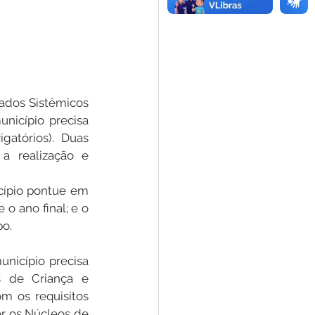
ados Sistêmicos 
nicípio precisa 
atórios). Duas 
a realização e 
cípio pontue em 
o ano final; e o 
o. 
nicípio precisa 
 de Criança e 
 os requisitos 
er os Núcleos de 