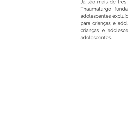
Já são mais de três
Thaumaturgo fundam
adolescentes excluído
Nota de Pesar
Campanhas
para crianças e adol
crianças e adolesc
adolescentes.
Defesa Civil
Emenda Parlam
Esporte
Assembleia Extraor