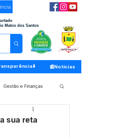
ência
Furtado
io Matos dos Santos
ransparência⬇️
📰Notícias
Gestão e Finanças
Meio Ambiente
a sua reta
o do Município