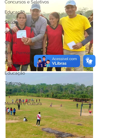
Concursos e Seletivos
Educação
Saúde
Obra
Obras
Bens Permanentes
Recursos do Município
Educação
Turismo
Trilha
Memória e Cultura