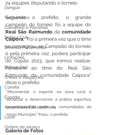
24 equipes disputando o torneio.
Dengue
Segundo o prefeito, o grande 
Vacinômetro
campeão do torneio foi a equipe do 
Convênios e Parcerias
Real São Raimundo
 da 
comunidade 
Defesa Civil
Caipora. 
"Foi a primeira vez que o time 
se consagrou-se Campeão do torneio 
Emenda Parlamentar
e pela primeira vez, poderá participar 
Licitações
do Copão 2023, que iremos realizar. 
Defesa Civil
Parabéns ao time do Real São 
Edmundo da comunidade Caipora" 
Cheias e Alagações
disse o prefeito.
Convite
"Movimentar o esporte na zona rural é 
Esporte
socializar e desenvolver a prática esportiva, 
proporcionando lazer as comunidades do 
Assembleia Extraordinária
nosso Município." frisou  o prefeito.
Lazer
Ordem de serviço
Galeria de Fotos