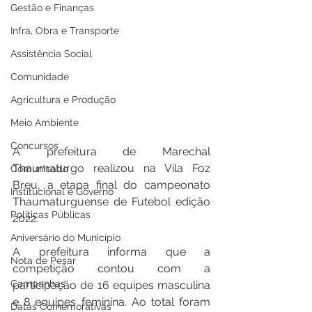
Gestão e Finanças
Infra, Obra e Transporte
Assistência Social
Comunidade
Agricultura e Produção
Meio Ambiente
Concursos
A prefeitura de Marechal 
Thaumaturgo realizou na Vila Foz 
Comunicado
Breu, a etapa final do campeonato 
Institucional e Governo
Thaumaturguense de Futebol edição 
Políticas Públicas
2022.
Aniversário do Município
A prefeitura informa que a 
Nota de Pesar
competição contou com a 
Campanhas
participação de 16 equipes masculina 
e 8 equipes feminina. Ao total foram 
Datas Comemorativas