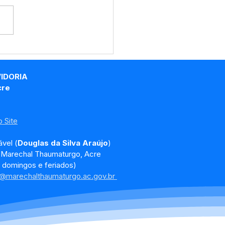
eitura de Marechal
maturgo, por meio da
etaria Municipal de
VIDORIA
s (SEMOB), realiza
cre
iços de coleta de
lhos em vias públicas
 Site
vel (
Douglas da Silva Araújo
)
, Marechal Thaumaturgo, Acre
 domingos e feriados)
a@marechalthaumaturgo.ac.gov.br