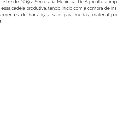
mestre de 2019 a Secretaria Municipal De Agricultura imp
r essa cadeia produtiva, tendo início com a compra de ins
ementes de hortaliças, saco para mudas, material par
Datas Comemorativas
Dengue
Vacinômetro
s.
entar
Licitações
Defesa Civil
Cheias e Alagaçõe
dinária
Lazer