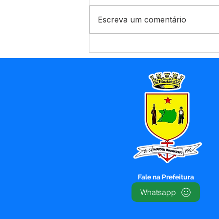
Escreva um comentário
Prefeitura de Marechal
Thaumaturgo amplia
infraestrutura urbana com
abertura de novas ruas e
implantação de rede de
abastecimento de água
Fale na Prefeitura
Whatsapp