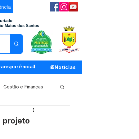
ência
Furtado
io Matos dos Santos
ransparência⬇️
📰Notícias
Gestão e Finanças
Meio Ambiente
 projeto
o do Município