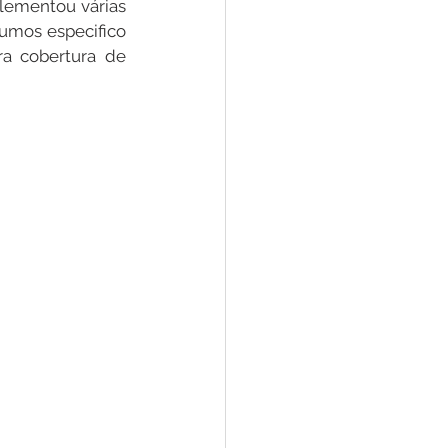
lementou várias 
umos especifico 
a cobertura de 
Convênios e Parcerias
s
Convite