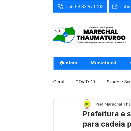
+55 68 3325 1092
gabi
🏠Início
Município⬇️
Geral
COVID-19
Saúde e Sa
Pref Marechal Th
Infra, Obra e Transporte
Ass
Prefeitura e 
para cadeia p
Concursos
Comunicado