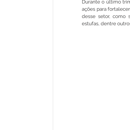
Durante o último tri
ações para fortalece
desse setor, como s
Nota de Pesar
Campanhas
estufas, dentre outro
Defesa Civil
Emenda Parlam
Esporte
Assembleia Extraor