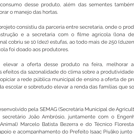
do consumo desse produto, além das sementes também
rar o manejo das hortas.
ojeto consistiu da parceria entre secretaria, onde o pro
trução e a secretaria com o filme agrícola (lona de 
inal cobriu se 10 (dez) estufas, ao todo mais de 250 (duzen
cola foi doado aos produtores.
 elevar a oferta desse produto na feira, melhorar a
os efeitos da sazonalidade do clima sobre a produtividade
opiciar a rede pública municipal de ensino a oferta de pr
 escolar e sobretudo elevar a renda das famílias que s
esenvolvido pela SEMAG (Secretária Municipal de Agricultu
secretário João Ambrósio, juntamente com o Engenh
nimal) Marcelo Batista Bezerra e do Técnico Florestal 
poio e acompanhamento do Prefeito Isaac Piyãko junto d