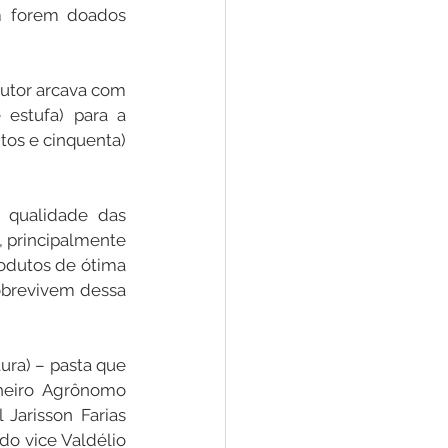
 forem doados 
dutor arcava com 
estufa) para a 
tos e cinquenta) 
 qualidade das 
, principalmente 
odutos de ótima 
obrevivem dessa 
ra) – pasta que 
eiro Agrônomo 
Jarisson Farias 
o vice Valdélio 