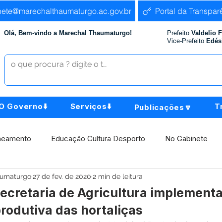
nete@marechalthaumaturgo.ac.gov.br
Portal da Transpar
Olá, Bem-vindo a Marechal Thaumaturgo!
Prefeito
Valdelio 
Vice-Prefeito
Edés
O Governo⬇️
Serviços⬇️
T
Publicações🔽
neamento
Educação Cultura Desporto
No Gabinete
aumaturgo
27 de fev. de 2020
2 min de leitura
istência Social
Comunidade
Agricultura e Produção
secretaria de Agricultura implementa
rodutiva das hortaliças
Institucional e Governo
Políticas Públicas
Aniversári