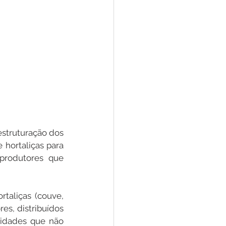
estruturação dos 
hortaliças para 
produtores que 
aliças (couve, 
s, distribuídos 
idades que não 