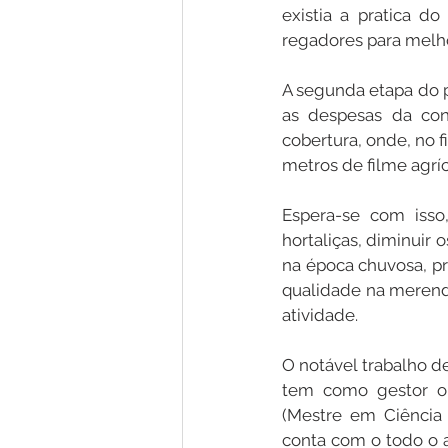
existia a pratica 
regadores para melho
A segunda etapa do pr
as despesas da cons
cobertura, onde, no f
metros de filme agrí
Espera-se com isso,
hortaliças, diminuir 
na época chuvosa, pr
qualidade na merenda
atividade.
O notável trabalho d
tem como gestor o 
(Mestre em Ciência A
conta com o todo o a