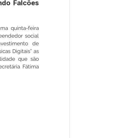
ndo Falcões 
Convênios e Parcerias
a quinta-feira 
endedor social 
estimento de 
s
Convite
as Digitais” as 
lidade que são 
cretária Fátima 