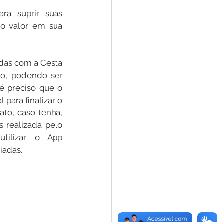
a suprir suas 
 o valor em sua 
das com a Cesta 
ão, podendo ser 
é preciso que o 
para finalizar o 
to, caso tenha, 
 realizada pelo 
agente social que foi capacitado e cadastrado previamente para utilizar o App 
iadas. 