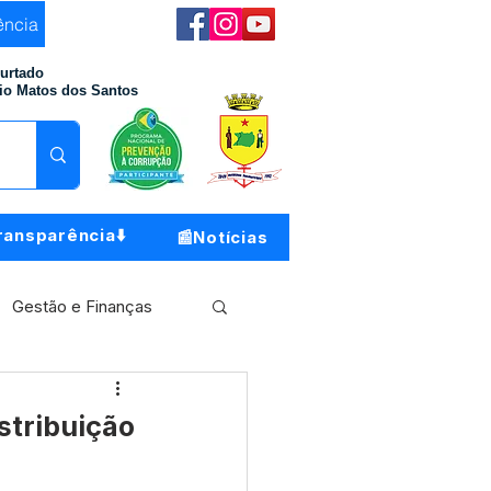
ência
Furtado
io Matos dos Santos
ransparência⬇️
📰Notícias
Gestão e Finanças
Meio Ambiente
istribuição
o do Município