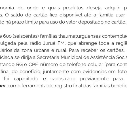
nomia de onde e quais produtos deseja adquiri par
. O saldo do cartão fica disponível até a família usar
não há prazo limite para uso do valor depositado no cartão.
de 600 (seiscentas) famílias thaumaturguenses contempla
divulgada pela rádio Juruá FM, que abrange toda a regi
iários da zona urbana e rural. Para receber os cartões, 
iada se dirija a Secretaria Municipal de Assistência Social 
tando RG e CPF, número do telefone celular ´para conta
 final do benefício, juntamente com evidencias em fotos
com
, como ferramenta de registro final das famílias benefic