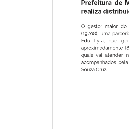
Prefeitura de 
realiza distribu
Nota de Pesar
Campanhas
O gestor maior do 
(19/08), uma parcer
Edu Lyra, que ger
Defesa Civil
Emenda Parlam
aproximadamente R$ 2
quais vai atender m
acompanhados pela S
Esporte
Assembleia Extraor
Souza Cruz.