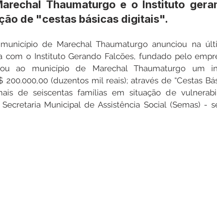
Marechal Thaumaturgo e o Instituto gera
ição de "cestas básicas digitais".
Datas Comemorativas
Dengue
Vacinômetro
município de Marechal Thaumaturgo anunciou na últim
ia com o Instituto Gerando Falcões, fundado pelo empre
ou ao município de Marechal Thaumaturgo um inv
entar
Licitações
Defesa Civil
Cheias e Alagaçõe
00.000,00 (duzentos mil reais); através de “Cestas Básic
ais de seiscentas famílias em situação de vulnerabi
ecretaria Municipal de Assistência Social (Semas) - se
dinária
Lazer