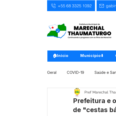
+55 68 3325 1092
gabi
🏠Início
Município⬇️
Geral
COVID-19
Saúde e Sa
Pref Marechal Th
Infra, Obra e Transporte
Ass
Prefeitura e 
de "cestas bá
Concursos
Comunicado