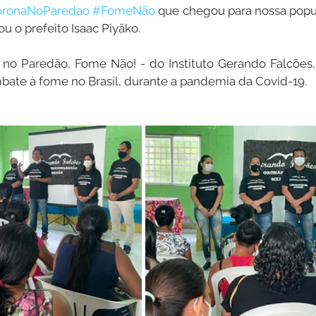
ronaNoParedao
#FomeNão
 que chegou para nossa popu
ou o prefeito Isaac Piyãko.
o Paredão, Fome Não! - do Instituto Gerando Falcões, é
mbate à fome no Brasil, durante a pandemia da Covid-19.