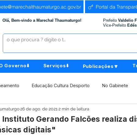
nete@marechalthaumaturgo.ac.gov.br
Portal da Transpar
Olá, Bem-vindo a Marechal Thaumaturgo!
Prefeito
Valdelio 
Vice-Prefeito
Edés
O Governo⬇️
Serviços⬇️
T
Publicações🔽
neamento
Educação Cultura Desporto
No Gabinete
aumaturgo
26 de ago. de 2021
2 min de leitura
istência Social
Comunidade
Agricultura e Produção
o Instituto Gerando Falcões realiza d
sicas digitais"
Institucional e Governo
Políticas Públicas
Aniversári