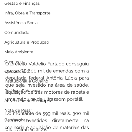
Gestão e Finanças
Infra, Obra e Transporte
Assistência Social
Comunidade
Agricultura e Produção
Meio Ambiente
Concursos
O prefeito Valdelio Furtado conseguiu 
quase R$ 600 mil de emendas com a 
Comunicado
deputada federal Antônia Lúcia para 
Institucional e Governo
que seja investido na área de saúde, 
Políticas Públicas
aquisição de três motores de rabeta e 
uma máquina de ultrassom portátil. 
Aniversário do Município
Nota de Pesar
Do montante de 599 mil reais, 300 mil 
serões investidos diretamente na 
Campanhas
melhoria e aquisição de materiais das 
Datas Comemorativas