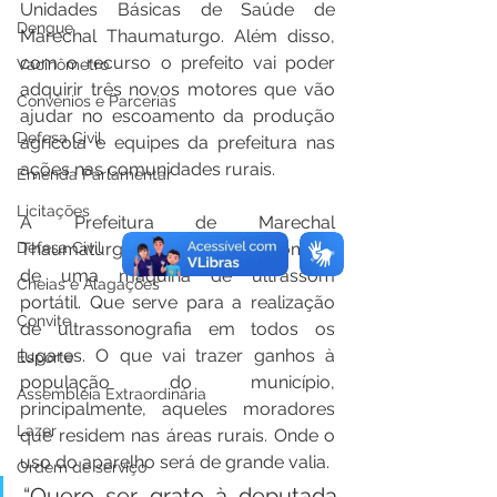
Unidades Básicas de Saúde de 
Dengue
Marechal Thaumaturgo. Além disso, 
com o recurso o prefeito vai poder 
Vacinômetro
adquirir três novos motores que vão 
Convênios e Parcerias
ajudar no escoamento da produção 
Defesa Civil
agrícola e equipes da prefeitura nas 
ações nas comunidades rurais.  
Emenda Parlamentar
Licitações
A Prefeitura de Marechal 
Thaumaturgo também fará a compra 
Defesa Civil
de uma máquina de ultrassom 
Cheias e Alagações
portátil. Que serve para a realização 
Convite
de ultrassonografia em todos os 
lugares. O que vai trazer ganhos à 
Esporte
população do município, 
Assembleia Extraordinária
principalmente, aqueles moradores 
Lazer
que residem nas áreas rurais. Onde o 
uso do aparelho será de grande valia. 
Ordem de serviço
“Quero ser grato à deputada 