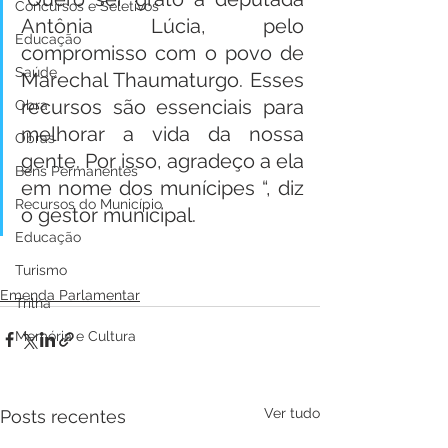
Concursos e Seletivos
Antônia Lúcia, pelo 
Educação
compromisso com o povo de 
Saúde
Marechal Thaumaturgo. Esses 
recursos são essenciais para 
Obra
melhorar a vida da nossa 
Obras
gente. Por isso, agradeço a ela 
Bens Permanentes
em nome dos munícipes “, diz 
Recursos do Município
o gestor municipal.
Educação
Turismo
Emenda Parlamentar
Trilha
Memória e Cultura
Ver tudo
Posts recentes