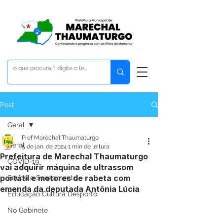
Post
Geral
Pref Marechal Thaumaturgo
Geral
5 de jan. de 2024
1 min de leitura
Prefeitura de Marechal Thaumaturgo
COVID-19
vai adquirir máquina de ultrassom
portátil e motores de rabeta com
Saúde e Saneamento
emenda da deputada Antônia Lúcia
Educação Cultura Desporto
No Gabinete