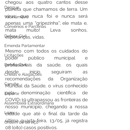
chegou aos quatro cantos desse 
Dengue
planeta que chamamos de terra. Um 
vírus, que nuca foi e nunca será 
Vacinômetro
apenas uma “gripezinha”; ele mata e, 
Convênios e Parcerias
mata muito! Leva sonhos, 
Defesa Civil
esperanças, vidas.
Emenda Parlamentar
Mesmo com todos os cuidados do 
Licitações
poder público municipal e 
profissionais da saúde, os quais 
Defesa Civil
desde início seguiram as 
Cheias e Alagações
recomendações da Organização 
Convite
Mundial da Saúde, o vírus conhecido 
pela denominação científica de 
Esporte
COVID-19 ultrapassou as fronteiras de 
Assembleia Extraordinária
nosso município, chegando a nossa 
Lazer
cidade que até o final da tarde da 
última quarta-feira, 13/05, já registra 
Ordem de serviço
08 (oito) casos positivos.