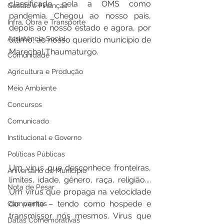
classificado pela a OMS como 
Gestão e Finanças
pandemia. Chegou ao nosso país, 
Infra, Obra e Transporte
depois ao nosso estado e agora, por 
Assistência Social
último, ao nosso querido município de 
Marechal Thaumaturgo.
Comunidade
Agricultura e Produção
Meio Ambiente
Concursos
Comunicado
Institucional e Governo
Políticas Públicas
Um vírus que desconhece fronteiras, 
Aniversário do Município
limites, idade, gênero, raça, religião.... 
Nota de Pesar
Um vírus que propaga na velocidade 
do vento – tendo como hospede e 
Campanhas
transmissor nós mesmos. Vírus que 
Datas Comemorativas