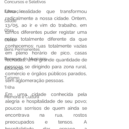
Concursos e Seletivos
Uma realidade que transformou 
Educação
radicalmente a nossa cidade. Ontem, 
Saúde
13/05, ao ir e vim do trabalho, em 
Obra
turnos diferentes puder registar uma 
rotina totalmente diferente da que 
Obras
conhecemos: ruas totalmente vazias 
Bens Permanentes
em pleno horário de pico, casas 
Recursos do Município
fechadas, uma grande quantidade de 
pessoas se dirigindo para zona rural, 
Educação
comércio e órgãos públicos parados, 
Turismo
sem aglomeração pessoas.
Trilha
Em uma cidade conhecida pela 
Memória e Cultura
alegria e hospitalidade de seu povo; 
poucos sorrisos de quem ainda se 
encontrava na rua, rostos 
preocupados e tensos. A 
hospitalidade dar espaço a 