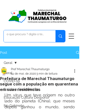
Post
Geral
Pref Marechal Thaumaturgo
Geral
14 de mai. de 2020
3 min de leitura
Prefeitura de Marechal Thaumaturgo
COVID-19
segue com a população em quarentena
em suas residências
Saúde e Saneamento
Um vírus que teve origem no outro 
Educação Cultura Desporto
lado do planeta (China), que meses 
No Gabinete
depois ganhou o mundo, sendo 