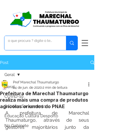
Post
Geral
Pref Marechal Thaumaturgo
Geral
24 de jun. de 2020
2 min de leitura
Prefeitura de Marechal Thaumaturgo
COVID-19
realiza mais uma compra de produtos
agrícolas oriundos do PNAE
Saúde e Saneamento
A prefeitura de Marechal 
Educação Cultura Desporto
Thaumaturgo, através de seus 
No Gabinete
gestores majoritários junto da 