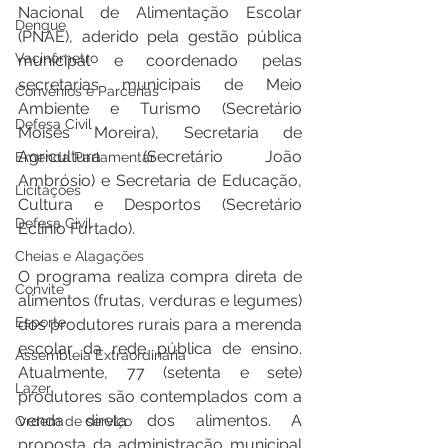
Nacional de Alimentação Escolar 
Dengue
(PNAE), aderido pela gestão pública 
Vacinômetro
municipal e coordenado pelas 
secretarias municipais de Meio 
Convênios e Parcerias
Ambiente e Turismo (Secretário 
Defesa Civil
Moisés Moreira), Secretaria de 
Agricultura (Secretário João 
Emenda Parlamentar
Ambrósio) e Secretaria de Educação, 
Licitações
Cultura e Desportos (Secretário 
Defesa Civil
Eclínio Furtado).
Cheias e Alagações
O programa realiza compra direta de 
Convite
alimentos (frutas, verduras e legumes) 
Esporte
dos produtores rurais para a merenda 
escolar da rede pública de ensino. 
Assembleia Extraordinária
Atualmente, 77 (setenta e sete) 
Lazer
produtores são contemplados com a 
venda direta dos alimentos. A 
Ordem de serviço
proposta da administração municipal 