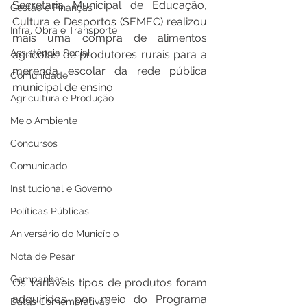
Secretaria Municipal de Educação, 
Gestão e Finanças
Cultura e Desportos (SEMEC) realizou 
Infra, Obra e Transporte
mais uma compra de alimentos 
Assistência Social
agrícolas de produtores rurais para a 
merenda escolar da rede pública 
Comunidade
municipal de ensino. 
Agricultura e Produção
Meio Ambiente
Concursos
Comunicado
Institucional e Governo
Políticas Públicas
Aniversário do Município
Nota de Pesar
Campanhas
Os variáveis tipos de produtos foram 
adquiridos por meio do Programa 
Datas Comemorativas