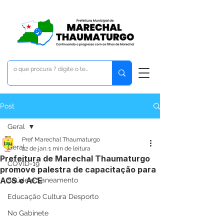
Post
Geral
Pref Marechal Thaumaturgo
Geral
22 de jan.
1 min de leitura
Prefeitura de Marechal Thaumaturgo
COVID-19
promove palestra de capacitação para
ACS e ACE
Saúde e Saneamento
Educação Cultura Desporto
No Gabinete