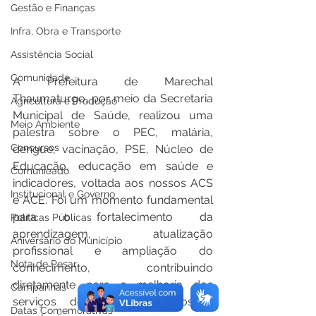
Gestão e Finanças
Infra, Obra e Transporte
Assistência Social
Comunidade
A Prefeitura de Marechal 
Thaumaturgo, por meio da Secretaria 
Agricultura e Produção
Municipal de Saúde, realizou uma 
Meio Ambiente
palestra sobre o PEC, malária, 
Concursos
dengue, vacinação, PSE, Núcleo de 
Educação, educação em saúde e 
Comunicado
indicadores, voltada aos nossos ACS 
Institucional e Governo
e ACE. Foi um momento fundamental 
para o fortalecimento da 
Políticas Públicas
aprendizagem, atualização 
Aniversário do Município
profissional e ampliação do 
Nota de Pesar
conhecimento, contribuindo 
diretamente para a melhoria dos 
Campanhas
serviços de saúde ofertados à 
Datas Comemorativas