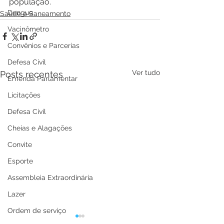
população.
Dengue
Saúde e Saneamento
Vacinômetro
Convênios e Parcerias
Defesa Civil
Ver tudo
Posts recentes
Emenda Parlamentar
Licitações
Defesa Civil
Cheias e Alagações
Convite
Esporte
Assembleia Extraordinária
Lazer
Ordem de serviço