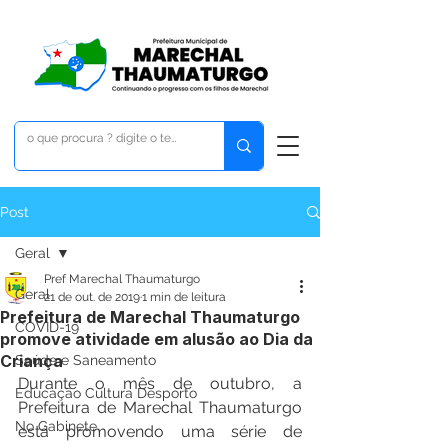
Post
Geral
Pref Marechal Thaumaturgo
Geral
21 de out. de 2019
1 min de leitura
Prefeitura de Marechal Thaumaturgo
COVID-19
promove atividade em alusão ao Dia da
Criança
Saúde e Saneamento
Durante o mês de outubro, a 
Educação Cultura Desporto
Prefeitura de Marechal Thaumaturgo 
No Gabinete
está promovendo uma série de 