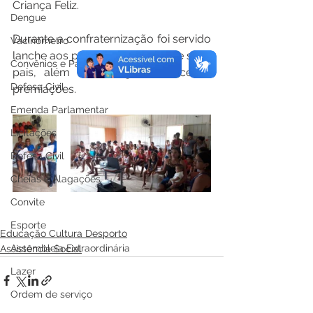
Criança Feliz.
Dengue
Durante a confraternização foi servido 
Vacinômetro
lanche aos pequenos cidadãos e seus 
Convênios e Parcerias
pais, além da entrega de doces e 
Defesa Civil
premiações.
Emenda Parlamentar
Licitações
Defesa Civil
Cheias e Alagações
Convite
Esporte
Educação Cultura Desporto
Assembleia Extraordinária
Assistência Social
Lazer
Ordem de serviço