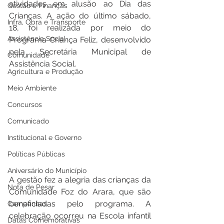
atividades em alusão ao Dia das 
Gestão e Finanças
Crianças. A ação do último sábado, 
Infra, Obra e Transporte
18, foi realizada por meio do 
Assistência Social
Programa Criança Feliz, desenvolvido 
pela Secretária Municipal de 
Comunidade
Assistência Social.
Agricultura e Produção
Meio Ambiente
Concursos
Comunicado
Institucional e Governo
Políticas Públicas
Aniversário do Município
A gestão fez a alegria das crianças da 
Nota de Pesar
Comunidade Foz do Arara, que são 
beneficiadas pelo programa. A 
Campanhas
celebração ocorreu na Escola infantil 
Datas Comemorativas