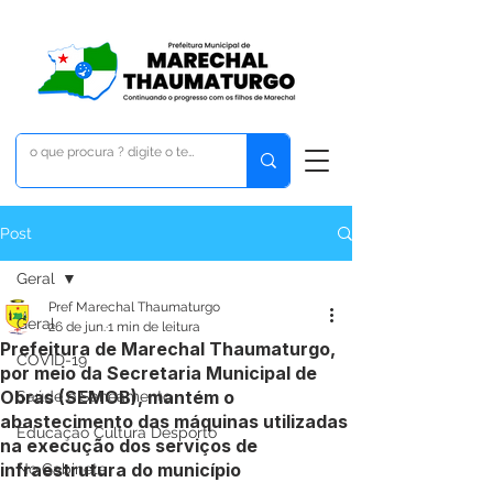
Post
Geral
Pref Marechal Thaumaturgo
Geral
26 de jun.
1 min de leitura
Prefeitura de Marechal Thaumaturgo,
COVID-19
por meio da Secretaria Municipal de
Obras (SEMOB), mantém o
Saúde e Saneamento
abastecimento das máquinas utilizadas
Educação Cultura Desporto
na execução dos serviços de
infraestrutura do município
No Gabinete