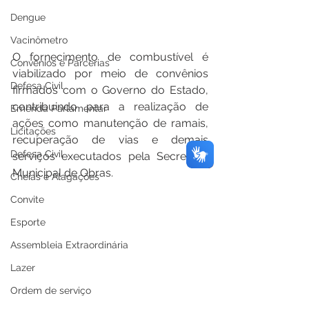
Dengue
Vacinômetro
O fornecimento de combustível é 
Convênios e Parcerias
viabilizado por meio de convênios 
Defesa Civil
firmados com o Governo do Estado, 
contribuindo para a realização de 
Emenda Parlamentar
ações como manutenção de ramais, 
Licitações
recuperação de vias e demais 
Defesa Civil
serviços executados pela Secretaria 
Municipal de Obras.
Cheias e Alagações
Convite
Esporte
Assembleia Extraordinária
Lazer
Ordem de serviço