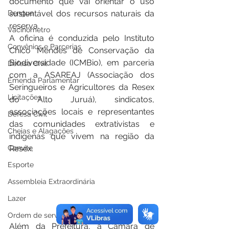
documento que vai orientar o uso 
Dengue
sustentável dos recursos naturais da 
reserva.
Vacinômetro
A oficina é conduzida pelo Instituto 
Convênios e Parcerias
Chico Mendes de Conservação da 
Biodiversidade (ICMBio), em parceria 
Defesa Civil
com a ASAREAJ (Associação dos 
Emenda Parlamentar
Seringueiros e Agricultores da Resex 
Licitações
do Alto Juruá), sindicatos, 
associações locais e representantes 
Defesa Civil
das comunidades extrativistas e 
Cheias e Alagações
indígenas que vivem na região da 
Convite
Resex.
Esporte
Assembleia Extraordinária
Lazer
Ordem de serviço
Além da Prefeitura, a Câmara de 