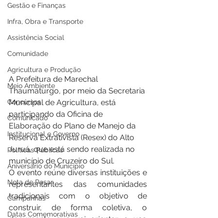
Gestão e Finanças
Infra, Obra e Transporte
Assistência Social
Comunidade
Agricultura e Produção
A Prefeitura de Marechal 
Meio Ambiente
Thaumaturgo, por meio da Secretaria 
Concursos
Municipal de Agricultura, está 
participando da Oficina de 
Comunicado
Elaboração do Plano de Manejo da 
Institucional e Governo
Reserva Extrativista (Resex) do Alto 
Juruá, que está sendo realizada no 
Políticas Públicas
município de Cruzeiro do Sul.
Aniversário do Município
O evento reúne diversas instituições e 
Nota de Pesar
representantes das comunidades 
tradicionais com o objetivo de 
Campanhas
construir, de forma coletiva, o 
Datas Comemorativas