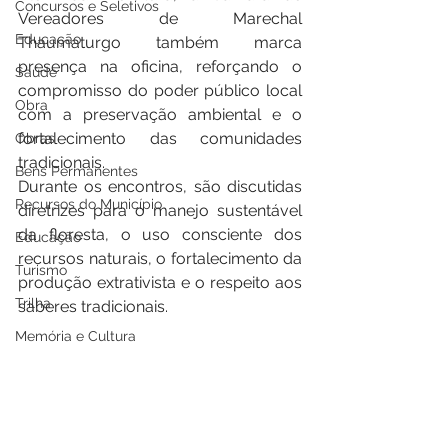
Concursos e Seletivos
Vereadores de Marechal 
Educação
Thaumaturgo também marca 
presença na oficina, reforçando o 
Saúde
compromisso do poder público local 
Obra
com a preservação ambiental e o 
fortalecimento das comunidades 
Obras
tradicionais.
Bens Permanentes
Durante os encontros, são discutidas 
Recursos do Município
diretrizes para o manejo sustentável 
da floresta, o uso consciente dos 
Educação
recursos naturais, o fortalecimento da 
Turismo
produção extrativista e o respeito aos 
Trilha
saberes tradicionais.
Memória e Cultura