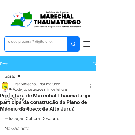
Post
Geral
Pref Marechal Thaumaturgo
Geral
31 de jul. de 2025
1 min de leitura
Prefeitura de Marechal Thaumaturgo
COVID-19
participa da construção do Plano de
Manejo da Resex do Alto Juruá
Saúde e Saneamento
Educação Cultura Desporto
No Gabinete