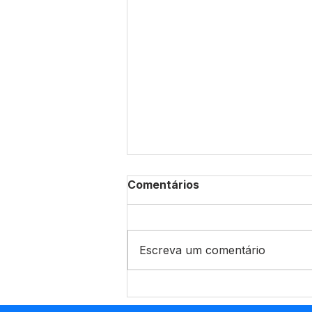
Comentários
Escreva um comentário
Enchente do Rio Juruá:
Prefeitura de Marechal