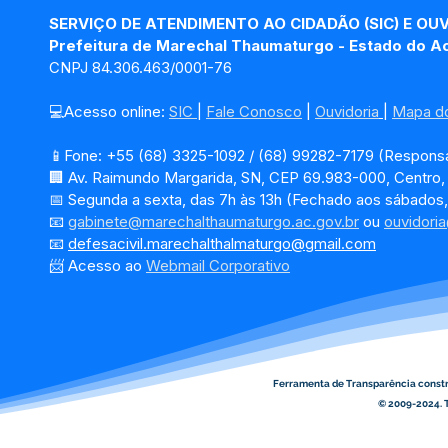
Segunda etapa de envio
Pre
SERVIÇO DE ATENDIMENTO AO CIDADÃO (SIC) E OU
de mudas fortalece o
202
Prefeitura de Marechal Thaumaturgo - Estado do A
produtor rural
CNPJ 84.306.463/0001-76
💻Acesso online: 
SIC 
| 
Fale Conosco
 | 
Ouvidoria
| 
Mapa do
📱Fone: +55 (68) 3325-1092 / (68) 99282-7179 (Responsá
🏢 Av. Raimundo Margarida, SN, CEP 69.983-000, Centro
📅 Segunda a sexta, das 7h às 13h (Fechado aos sábados,
📧 
gabinete@marechalthaumaturgo.ac.gov.br
 ou 
ouvidori
📧
defesacivil.marechalthalmaturgo@gmail.com
📨 Acesso ao 
Webmail Corporativo
Ferramenta de Transparência const
© 2009-2024. T