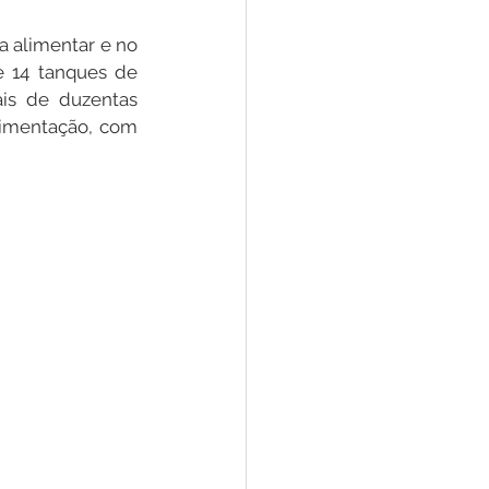
 alimentar e no 
 14 tanques de 
Convênios e Parcerias
is de duzentas 
limentação, com 
s
Convite