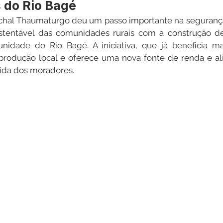
 do Rio Bagé
echal Thaumaturgo deu um passo importante na segurança
tentável das comunidades rurais com a construção de
Datas Comemorativas
Dengue
Vacinômetro
unidade do Rio Bagé. A iniciativa, que já beneficia ma
a produção local e oferece uma nova fonte de renda e a
vida dos moradores.
entar
Licitações
Defesa Civil
Cheias e Alagaçõe
dinária
Lazer