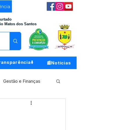
ência
Furtado
io Matos dos Santos
ransparência⬇️
📰Notícias
Gestão e Finanças
Meio Ambiente
o do Município