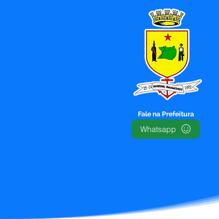
Thaumaturgo mobiliza
força-tarefa e garante
assistência às famílias
atingidas
Fale na Prefeitura
Whatsapp