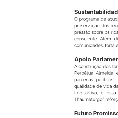
Sustentabilida
O programa de açude
preservação dos rec
pressão sobre os rio
consciente. Além d
comunidades, fortale
Apoio Parlamen
A construção dos tan
Perpétua Almeida 
parcerias política
qualidade de vida da
Legislativo, e ess
Thaumaturgo,” reforço
Futuro Promisso