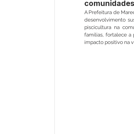
comunidades
A Prefeitura de Mar
desenvolvimento sus
Nota de Pesar
Campanhas
piscicultura na com
famílias, fortalece 
impacto positivo na 
Defesa Civil
Emenda Parlam
Esporte
Assembleia Extraor