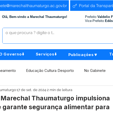
nete@marechalthaumaturgo.ac.gov.br
Portal da Transpar
Olá, Bem-vindo a Marechal Thaumaturgo!
Prefeito
Valdelio 
Vice-Prefeito
Edés
O Governo⬇️
Serviços⬇️
T
Publicações🔽
neamento
Educação Cultura Desporto
No Gabinete
aumaturgo
17 de set. de 2024
2 min de leitura
istência Social
Comunidade
Agricultura e Produção
e Marechal Thaumaturgo impulsiona
 e garante segurança alimentar para
Institucional e Governo
Políticas Públicas
Aniversári