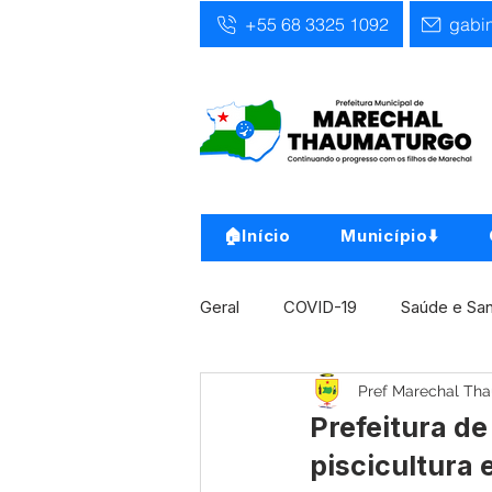
+55 68 3325 1092
gabi
🏠Início
Município⬇️
Geral
COVID-19
Saúde e Sa
Pref Marechal Th
Infra, Obra e Transporte
Ass
Prefeitura d
piscicultura
Concursos
Comunicado