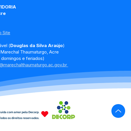
feitura Empreendedora
VIDORIA
6
cre
 Site
vel (
Douglas da Silva Araújo
)
, Marechal Thaumaturgo, Acre
 domingos e feriados)
a@marechalthaumaturgo.ac.gov.br
ruída com amor pela Decorp.
odos os direitos reservados.