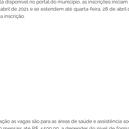
tá disponível no portal do município, as inscrições iniciam 
abril de 2021 e se estendem até quarta-feira, 28 de abril d
a inscrição.
Datas Comemorativas
Dengue
Vacinômetro
entar
Licitações
Defesa Civil
Cheias e Alagaçõe
dinária
Lazer
ão as vagas são para as áreas de saúde e assistência soci
0 mensais até R$ 4.500,00, a depender do nível de form