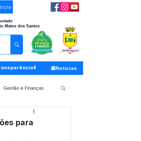
ência
Furtado
io Matos dos Santos
ransparência⬇️
📰Notícias
Gestão e Finanças
Meio Ambiente
ções para
o do Município