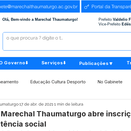
nete@marechalthaumaturgo.ac.gov.br
Portal da Transpar
Olá, Bem-vindo a Marechal Thaumaturgo!
Prefeito
Valdelio 
Vice-Prefeito
Edés
O Governo⬇️
Serviços⬇️
T
Publicações🔽
neamento
Educação Cultura Desporto
No Gabinete
aumaturgo
17 de abr. de 2021
1 min de leitura
istência Social
Comunidade
Agricultura e Produção
e Marechal Thaumaturgo abre inscri
tência social
Institucional e Governo
Políticas Públicas
Aniversári