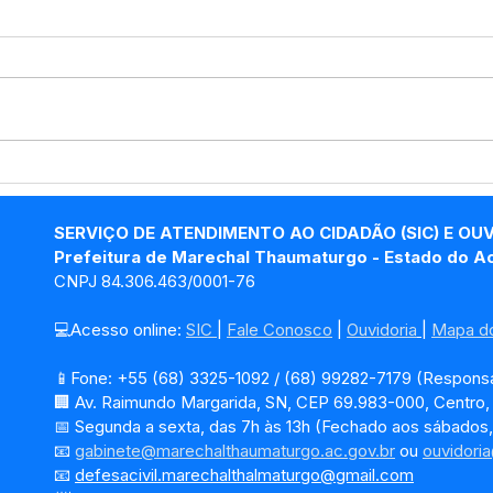
Marechal Thaumaturgo
Com
atinge 84,8% em
Admi
transparência e conquista
Tha
SERVIÇO DE ATENDIMENTO AO CIDADÃO (SIC) E OU
Selo Prata com gestão
em G
Prefeitura de Marechal Thaumaturgo - Estado do A
eficiente
CNPJ 84.306.463/0001-76
💻Acesso online: 
SIC 
| 
Fale Conosco
 | 
Ouvidoria
| 
Mapa do
📱Fone: +55 (68) 3325-1092 / (68) 99282-7179 (Responsá
🏢 Av. Raimundo Margarida, SN, CEP 69.983-000, Centro
📅 Segunda a sexta, das 7h às 13h (Fechado aos sábados,
📧 
gabinete@marechalthaumaturgo.ac.gov.br
 ou 
ouvidori
📧
defesacivil.marechalthalmaturgo@gmail.com