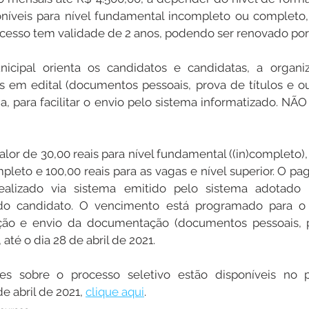
oníveis para nível fundamental incompleto ou completo,
rocesso tem validade de 2 anos, podendo ser renovado por 
icipal orienta os candidatos e candidatas, a organi
 em edital (documentos pessoais, prova de títulos e ou
, para facilitar o envio pelo sistema informatizado. NÃ
alor de 30,00 reais para nível fundamental ((in)completo), 
pleto e 100,00 reais para as vagas e nível superior. O p
ealizado via sistema emitido pelo sistema adotado pe
 do candidato. O vencimento está programado para o 
ção e envio da documentação (documentos pessoais, pr
, até o dia 28 de abril de 2021.
s sobre o processo seletivo estão disponíveis no por
e abril de 2021, 
clique aqui
.