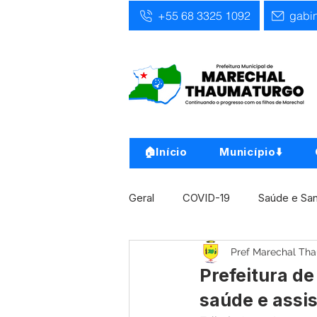
+55 68 3325 1092
gabi
🏠Início
Município⬇️
Geral
COVID-19
Saúde e Sa
Pref Marechal Th
Infra, Obra e Transporte
Ass
Prefeitura d
saúde e assis
Concursos
Comunicado