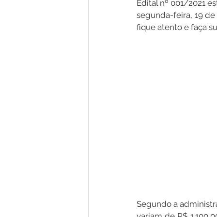
Edital nº 001/2021 es
segunda-feira, 19 de 
fique atento e faça su
Nota de Pesar
Campanhas
Defesa Civil
Emenda Parlam
Esporte
Assembleia Extraor
Segundo a administraç
variam de R$ 1.100,0