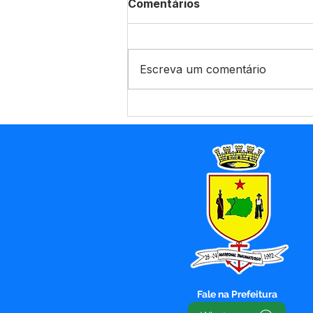
Comentários
Escreva um comentário
Novo padrão nacional de
Nota Fiscal avança, mas
sistemas locais
permanecem ativos para
usuários Betha e e-Nota
Fale na Prefeitura