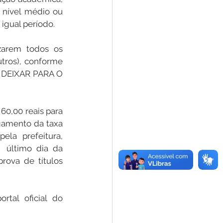
 nível médio ou 
igual período.
zarem todos os 
tros), conforme 
O DEIXAR PARA O 
60,00 reais para 
agamento da taxa 
la prefeitura, 
 último dia da 
ova de títulos 
tal oficial do 