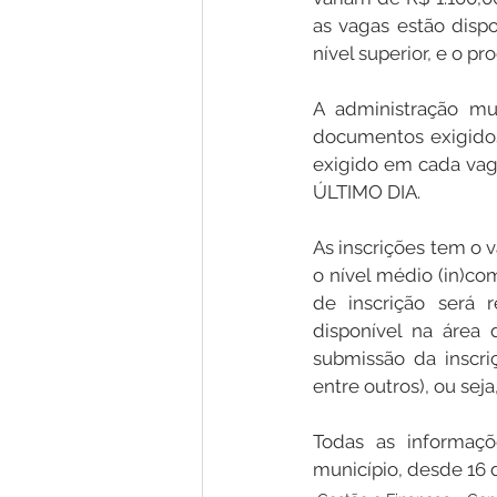
as vagas estão disp
nível superior, e o p
A administração mun
documentos exigidos
exigido em cada vaga
ÚLTIMO DIA.
As inscrições tem o v
o nível médio (in)com
de inscrição será r
disponível na área
submissão da inscri
entre outros), ou seja
Todas as informaçõe
município, desde 16 d