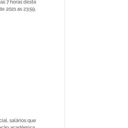
as 7 horas desta 
e 2021 as 23:59, 
Convênios e Parcerias
s
Convite
al, salários que 
ação acadêmica, 