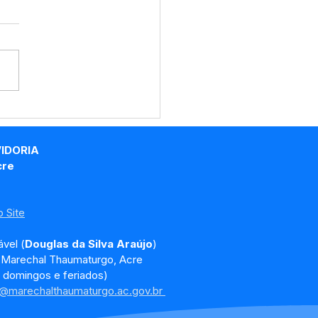
promisso na
nistração: Marechal
umaturgo é Destaque
VIDORIA
estão Fiscal no Acre
cre
 Site
vel (
Douglas da Silva Araújo
)
, Marechal Thaumaturgo, Acre
 domingos e feriados)
a@marechalthaumaturgo.ac.gov.br