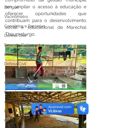
em ampliar o acesso à educação e 
Dengue
oferecer oportunidades que 
Vacinômetro
contribuam para o desenvolvimento 
Convênios e Parcerias
social e educacional de Marechal 
Thaumaturgo.
Defesa Civil
Emenda Parlamentar
Licitações
Defesa Civil
Cheias e Alagações
Convite
Esporte
Assembleia Extraordinária
Lazer
Ordem de serviço