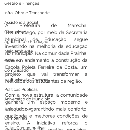
Gestão e Finanças
Infra, Obra e Transporte
Assistência Social
A Prefeitura de Marechal 
Thaumaturgo, por meio da Secretaria 
Comunidade
Municipal de Educação, segue 
Agricultura e Produção
investindo na melhoria da educação 
Meio Ambiente
no município. Na comunidade Prainha, 
está em andamento a construção da 
Concursos
Escola Poleta Ferreira da Costa, um 
Comunicado
projeto que vai transformar a 
Institucional e Governo
realidade dos estudantes da região.
Políticas Públicas
Com a nova estrutura, a comunidade 
Aniversário do Município
ganhará um espaço moderno e 
adequado, garantindo mais conforto, 
Nota de Pesar
qualidade e melhores condições de 
Campanhas
ensino. A iniciativa reforça o 
Datas Comemorativas
compromisso da gestão municipal 