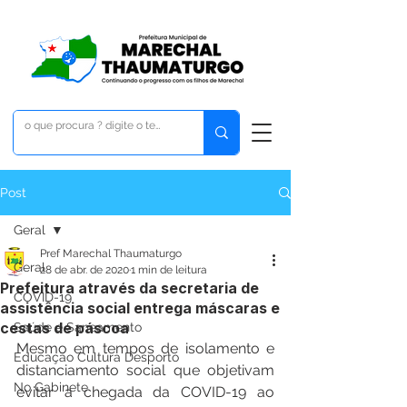
Post
Geral
Pref Marechal Thaumaturgo
Geral
28 de abr. de 2020
1 min de leitura
Prefeitura através da secretaria de
COVID-19
assistência social entrega máscaras e
cestas de páscoa
Saúde e Saneamento
Mesmo em tempos de isolamento e 
Educação Cultura Desporto
distanciamento social que objetivam 
No Gabinete
evitar a chegada da COVID-19 ao 