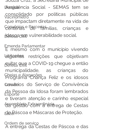
Souza Cruz, a Secretaria Municipal de 
Assistência Social - SEMAS tem se 
Dengue
consolidado por políticas públicas 
Vacinômetro
que impactam diretamente na vida de 
Convênios e Parcerias
centenas de famílias, crianças e 
idosos em vulnerabilidade social.
Defesa Civil
Emenda Parlamentar
E mesmo com o município vivendo 
Licitações
algumas restrições que objetivam 
evitar que a COVID-19 chegue a então 
Defesa Civil
municipalidade, as crianças do 
Cheias e Alagações
Programa Criança Feliz e os idosos 
usuários do Serviço de Convivência 
Convite
da Pessoa da Idosa foram lembrados 
Esporte
e tiveram atenção e carinho especial 
Assembleia Extraordinária
da gestão com a entrega de Cestas 
de Páscoa e Máscaras de Proteção.
Lazer
Ordem de serviço
A entrega da Cestas de Páscoa e das 