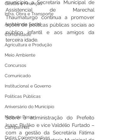
município a Secretaria Municipal de 
Gestão e Finanças
Assistencial de Marechal 
Infra, Obra e Transporte
Thaumaturgo continua a promover 
Assistência Social
ações de políticas públicas sociais ao 
público infantil e aos amigos da 
Comunidade
terceira idade.
Agricultura e Produção
Meio Ambiente
Concursos
Comunicado
Institucional e Governo
Políticas Públicas
Aniversário do Município
Nota de Pesar
Sobre a administração do Prefeito 
Isaac Piyãko e vice Valdélio Furtado – 
Campanhas
com a gestão da Secretária Fátima 
Datas Comemorativas