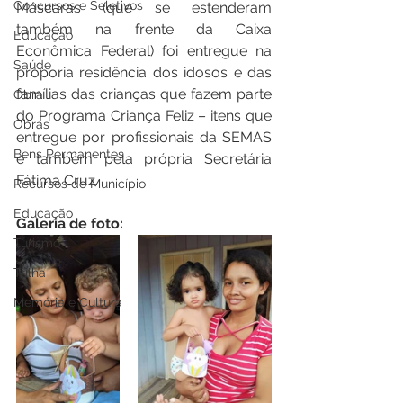
Concursos e Seletivos
Máscaras (que se estenderam 
também na frente da Caixa 
Educação
Econômica Federal) foi entregue na 
Saúde
proporia residência dos idosos e das 
famílias das crianças que fazem parte 
Obra
do Programa Criança Feliz – itens que 
Obras
entregue por profissionais da SEMAS 
Bens Permanentes
e também pela própria Secretária 
Fátima Cruz.
Recursos do Município
Educação
Galeria de foto:
Turismo
Trilha
Memória e Cultura