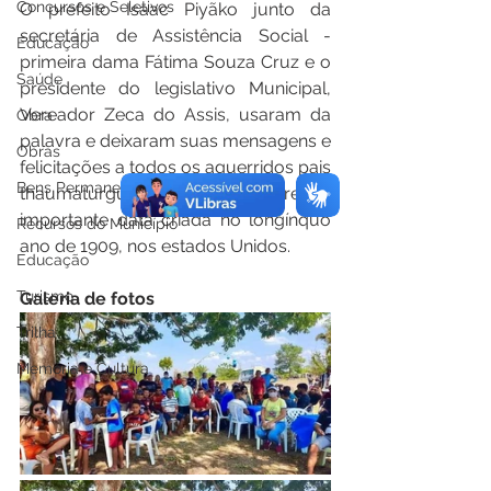
Concursos e Seletivos
O prefeito Isaac Piyãko junto da 
secretária de Assistência Social - 
Educação
primeira dama Fátima Souza Cruz e o 
Saúde
presidente do legislativo Municipal, 
Vereador Zeca do Assis, usaram da 
Obra
palavra e deixaram suas mensagens e 
Obras
felicitações a todos os aguerridos pais 
Bens Permanentes
thaumaturguenses pela ilustre e 
importante data criada no longínquo 
Recursos do Município
ano de 1909, nos estados Unidos.
Educação
Turismo
Galeria de fotos
Trilha
Memória e Cultura