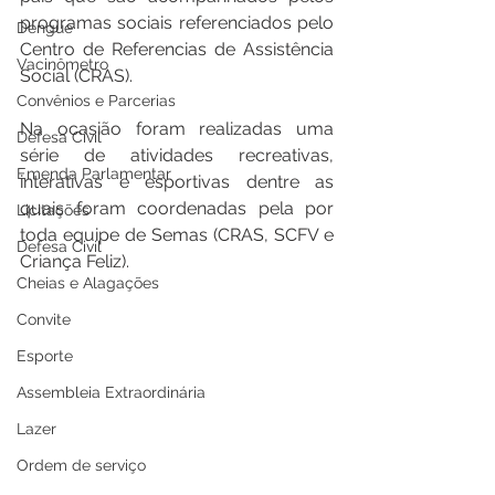
programas sociais referenciados pelo 
Dengue
Centro de Referencias de Assistência 
Vacinômetro
Social (CRAS).
Convênios e Parcerias
Na ocasião foram realizadas uma 
Defesa Civil
série de atividades recreativas, 
Emenda Parlamentar
interativas e esportivas dentre as 
quais foram coordenadas pela por 
Licitações
toda equipe de Semas (CRAS, SCFV e 
Defesa Civil
Criança Feliz).
Cheias e Alagações
Convite
Esporte
Assembleia Extraordinária
Lazer
Ordem de serviço