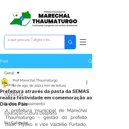
Post
Geral
Pref Marechal Thaumaturgo
Geral
10 de ago. de 2021
1 min de leitura
Prefeitura através da pasta da SEMAS
COVID-19
realiza festividade em comemoração ao
Dia dos Pais
Saúde e Saneamento
A prefeitura municipal de Marechal 
Educação Cultura Desporto
Thaumaturgo - gestão do prefeito 
No Gabinete
Isaac Piyãko e vice Valdélio Furtado, 