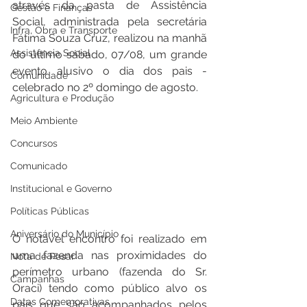
através da pasta de Assistência 
Gestão e Finanças
Social, administrada pela secretária 
Infra, Obra e Transporte
Fátima Souza Cruz, realizou na manhã 
Assistência Social
do último sábado, 07/08, um grande 
evento alusivo o dia dos pais - 
Comunidade
celebrado no 2º domingo de agosto.
Agricultura e Produção
Meio Ambiente
Concursos
Comunicado
Institucional e Governo
Políticas Públicas
Aniversário do Município
O notável encontro foi realizado em 
uma fazenda nas proximidades do 
Nota de Pesar
perímetro urbano (fazenda do Sr. 
Campanhas
Oraci) tendo como público alvo os 
Datas Comemorativas
pais que são acompanhados pelos 