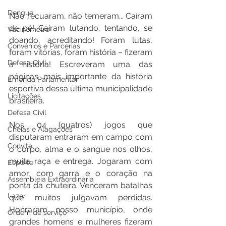
Dengue
Não recuaram, não temeram... Caíram 
de pé! Caíram lutando, tentando, se 
Vacinômetro
doando, acreditando! Foram lutas, 
Convênios e Parcerias
foram vitórias, foram história – fizeram 
Defesa Civil
a história! Escreveram uma das 
páginas mais importante da história 
Emenda Parlamentar
esportiva dessa última municipalidade 
Licitações
brasileira.
Defesa Civil
Nos 04 (quatros) jogos que 
Cheias e Alagações
disputaram entraram em campo com 
Convite
o corpo, alma e o sangue nos olhos, 
muita raça e entrega. Jogaram com 
Esporte
amor, com garra e o coração na 
Assembleia Extraordinária
ponta da chuteira. Venceram batalhas 
Lazer
que muitos julgavam perdidas. 
Honraram nosso município, onde 
Ordem de serviço
grandes homens e mulheres fizeram 