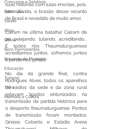
Concursos e Seletivos
suas histórias com lutas imortais, pois, 
sem dúvida, o brasão desse recanto 
Educação
de Brasil é revestido de muito amor.
Saúde
Obra
Caíram na última batalha! Caíram de 
pé: pelejando, lutando, acreditando... 
Obras
E todos nós Thaumaturguenses 
Bens Permanentes
acreditamos juntos, sofremos juntos 
Recursos do Município
e perdemos juntos.
Educação
No dia da grande final, contra 
Turismo
Rodrigues Alves, todos os aparelhos 
de rádios da sede e da zona rural 
Trilha
estavam ligados sintonizados na 
Memória e Cultura
transmissão da partida histórica para 
o desporto thaumaturguense. Pontos 
de transmissão foram montados: 
Ginásio Coberto e Estádio Arena 
Thaumaturgo! Milhares de 