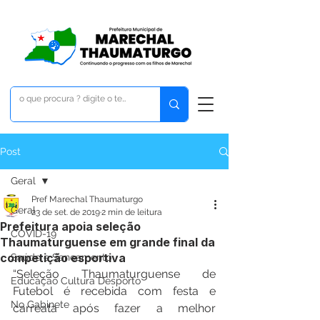
Post
Geral
Pref Marechal Thaumaturgo
Geral
23 de set. de 2019
2 min de leitura
Prefeitura apoia seleção
COVID-19
Thaumaturguense em grande final da
competição esportiva
Saúde e Saneamento
“Seleção Thaumaturguense de 
Educação Cultura Desporto
Futebol é recebida com festa e 
No Gabinete
carreata após fazer a melhor 