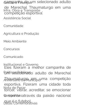
campanha de um selecionado adulto 
Gestão e Finanças
de Marechal Thaumaturgo em uma 
Infra, Obra e Transporte
competição esportiva’.
Assistência Social
Comunidade
Agricultura e Produção
Meio Ambiente
Concursos
Comunicado
Institucional e Governo
Eles fizeram a melhor campanha de 
Políticas Públicas
um selecionado adulto de Marechal 
Thaumaturgo em uma competição 
Aniversário do Município
esportiva. Fizeram uma cidade toda 
Nota de Pesar
torcer, vibrar, acreditar, se emocionar 
e sonhar através da paixão nacional 
Campanhas
que é o futebol.
Datas Comemorativas