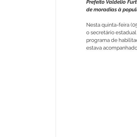
Prefeito Valdelio Fu
de moradias à popu
Nota de Pesar
Campanhas
Nesta quinta-feira (0
o secretário estadual
programa de habilita
Defesa Civil
Emenda Parlam
estava acompanhado 
Esporte
Assembleia Extraor