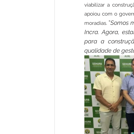
viabilizar a constr
apoiou com o govern
”
Somos mo
moradias. 
Incra. Agora, es
para a construç
qualidade de gesto