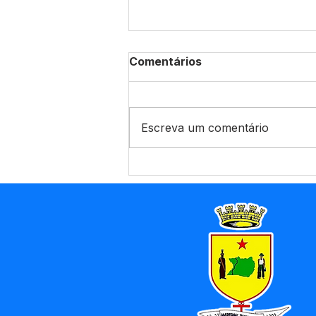
Comentários
Escreva um comentário
Prefeitura de Marechal
Thaumaturgo amplia
infraestrutura urbana com
abertura de novas ruas e
implantação de rede de
abastecimento de água