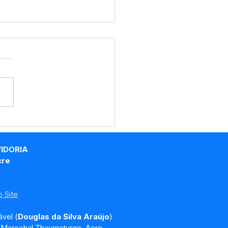
eitura de Marechal
maturgo, por meio da
etaria Municipal de
VIDORIA
s (SEMOB), realiza
cre
iços de coleta de
lhos em vias públicas
 Site
vel (
Douglas da Silva Araújo
)
, Marechal Thaumaturgo, Acre