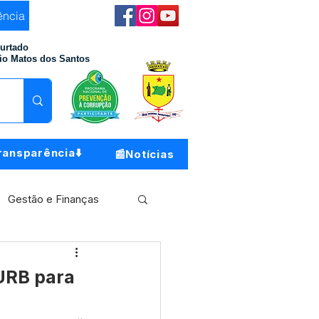
ência
Furtado
io Matos dos Santos
ransparência⬇️
📰Notícias
Gestão e Finanças
Meio Ambiente
HURB para
o do Município