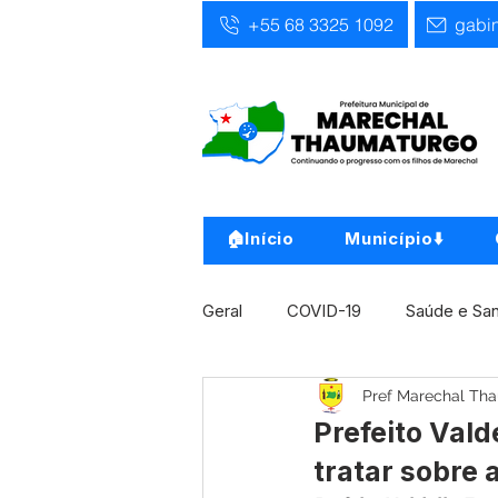
+55 68 3325 1092
gabi
🏠Início
Município⬇️
Geral
COVID-19
Saúde e Sa
Pref Marechal Th
Infra, Obra e Transporte
Ass
Prefeito Val
tratar sobre
Concursos
Comunicado