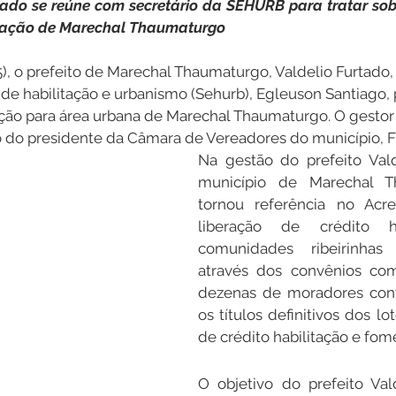
rtado se reúne com secretário da SEHURB para tratar sob
lação de Marechal Thaumaturgo
Datas Comemorativas
Dengue
Vacinômetro
5), o prefeito de Marechal Thaumaturgo, Valdelio Furtado,
 de habilitação e urbanismo (Sehurb), Egleuson Santiago, p
ção para área urbana de Marechal Thaumaturgo. O gestor
entar
Licitações
Defesa Civil
Cheias e Alagaçõe
do presidente da Câmara de Vereadores do município, Fr
Na gestão do prefeito Vald
município de Marechal T
tornou referência no Acr
dinária
Lazer
liberação de crédito ha
comunidades ribeirinhas 
através dos convênios co
dezenas de moradores con
os títulos definitivos dos lot
de crédito habilitação e fom
O objetivo do prefeito Val