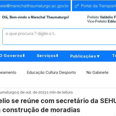
nete@marechalthaumaturgo.ac.gov.br
Portal da Transpar
Olá, Bem-vindo a Marechal Thaumaturgo!
Prefeito
Valdelio 
Vice-Prefeito
Edés
O Governo⬇️
Serviços⬇️
T
Publicações🔽
neamento
Educação Cultura Desporto
No Gabinete
aumaturgo
5 de out. de 2023
1 min de leitura
istência Social
Comunidade
Agricultura e Produção
delio se reúne com secretário da SE
 a construção de moradias
Institucional e Governo
Políticas Públicas
Aniversári