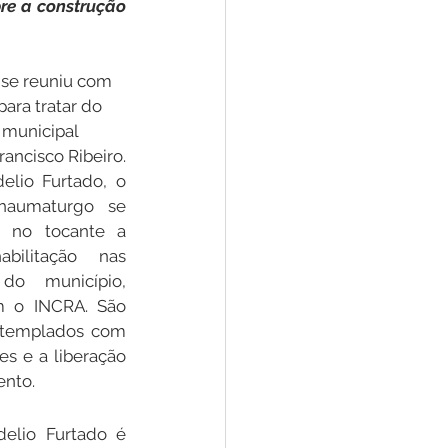
re a construção 
Convênios e Parcerias
 se reuniu com 
ara tratar do 
 municipal 
s
Convite
ancisco Ribeiro.
elio Furtado, o 
haumaturgo se 
e no tocante a 
bilitação nas 
do município, 
m o INCRA. São 
templados com 
es e a liberação 
ento.
delio Furtado é 