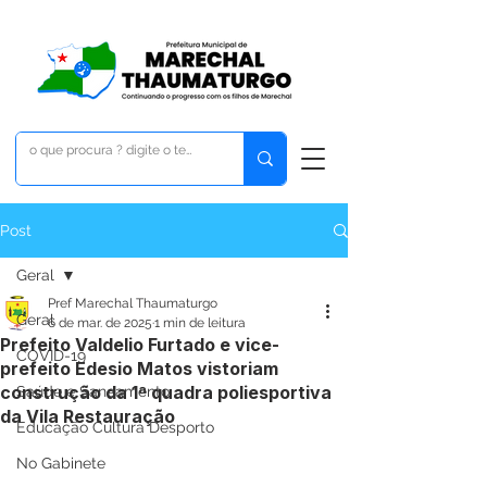
Post
Geral
Pref Marechal Thaumaturgo
Geral
6 de mar. de 2025
1 min de leitura
Prefeito Valdelio Furtado e vice-
COVID-19
prefeito Edesio Matos vistoriam
construção da 1ª quadra poliesportiva
Saúde e Saneamento
da Vila Restauração
Educação Cultura Desporto
No Gabinete