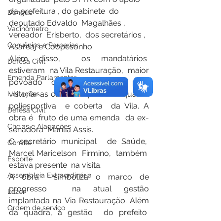
da prefeitura , do gabinete  do 
Dengue
deputado Edvaldo  Magalhães , 
Vacinômetro
vereador  Erisberto,  dos secretários , 
Convênios e Parcerias
Asareaj e Coopesonho.
Além disso,  os mandatários  
Defesa Civil
estiveram  na Vila Restauração,  maior 
Emenda Parlamentar
povoado depois da sede, para 
vistoriar as obras  da primeira  quadra 
Licitações
poliesportiva  e coberta  da Vila. A 
Defesa Civil
obra é  fruto de uma emenda  da ex-
Cheias e Alagações
senadora  Marília Assis.  
O secretário municipal  de Saúde,  
Convite
Marcel Maricelson  Firmino,  também  
Esporte
estava presente  na visita. 
Assembleia Extraordinária
A obra  simboliza o marco de 
progresso  na atual gestão 
Lazer
implantada na Via Restauração. Além 
Ordem de serviço
da quadra, a gestão  do prefeito  