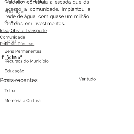
Valdelio  construiu a escada que dá  
Concursos e Seletivos
acesso a comunidade, implantou a 
Educação
rede de água  com quase um milhão  
Saúde
de reias  em investimentos.
Infra, Obra e Transporte
Obra
Comunidade
Obras
Políticas Públicas
Bens Permanentes
Recursos do Município
Educação
Ver tudo
Posts recentes
Turismo
Trilha
Memória e Cultura