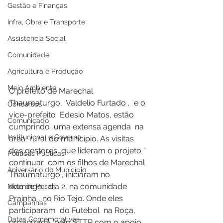
Gestão e Finanças
Infra, Obra e Transporte
Assistência Social
Comunidade
Agricultura e Produção
Meio Ambiente
O prefeito de Marechal 
Thaumaturgo,  Valdelio Furtado ,  e o  
Concursos
vice-prefeito  Edesio Matos, estão 
Comunicado
cumprindo  uma extensa agenda  na 
Institucional e Governo
área  rural do município. As visitas  
dos gestores  que lideram o projeto ” 
Políticas Públicas
continuar  com os filhos de Marechal 
Aniversário do Município
Thaumaturgo”, iniciaram no 
domingo,  dia 2, na comunidade  
Nota de Pesar
Prainha , no Rio Tejo. Onde eles 
Campanhas
participaram  do Futebol  na Roça, 
Datas Comemorativas
organizada  pelo STTR com o apoio 