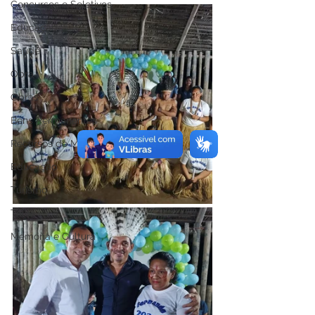
Concursos e Seletivos
Educação
Saúde
Obra
Obras
Bens Permanentes
Recursos do Município
Educação
Turismo
Trilha
Memória e Cultura