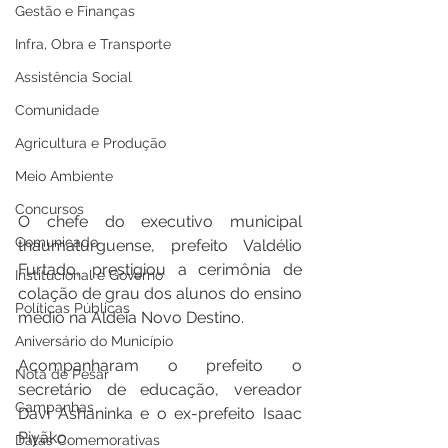
Gestão e Finanças
Infra, Obra e Transporte
Assistência Social
Comunidade
Agricultura e Produção
Meio Ambiente
Concursos
O chefe do executivo municipal 
Comunicado
thaumaturguense, prefeito Valdélio 
Furtado, prestigiou a cerimônia de 
Institucional e Governo
colação de grau dos alunos do ensino 
Políticas Públicas
médio na Aldeia Novo Destino.
Aniversário do Município
Acompanharam o prefeito o 
Nota de Pesar
secretário de educação, vereador 
Campanhas
Davi Ashaninka e o ex-prefeito Isaac 
Piyãko.
Datas Comemorativas