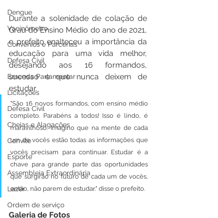
Dengue
Durante a solenidade de colação de 
Vacinômetro
Grau do Ensino Médio do ano de 2021, 
o prefeito enalteceu a importância da 
Convênios e Parcerias
educação para uma vida melhor, 
Defesa Civil
desejando aos 16 formandos, 
sucesso e que nunca deixem de 
Emenda Parlamentar
estudar. 
Licitações
"São 16 novos formandos, com ensino médio 
Defesa Civil
completo. Parabéns a todos! Isso é lindo, é 
Cheias e Alagações
maravilhoso. Imagino que na mente de cada 
um de vocês estão todas as informações que 
Convite
vocês precisam para continuar. Estudar é a 
Esporte
chave para grande parte das oportunidades 
Assembleia Extraordinária
que surgirão no futuro de cada um de vocês, 
Lazer
então, não parem de estudar." disse o prefeito.
Ordem de serviço
Galeria de Fotos