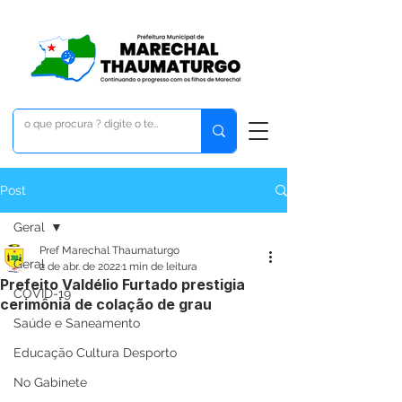
Post
Geral
Pref Marechal Thaumaturgo
Geral
2 de abr. de 2022
1 min de leitura
Prefeito Valdélio Furtado prestigia
COVID-19
cerimônia de colação de grau
Saúde e Saneamento
Educação Cultura Desporto
No Gabinete