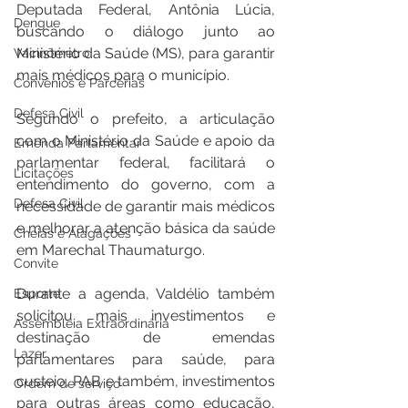
Deputada Federal, Antônia Lúcia, 
Dengue
buscando o diálogo junto ao 
Ministério da Saúde (MS), para garantir 
Vacinômetro
mais médicos para o município. 
Convênios e Parcerias
Defesa Civil
Segundo o prefeito, a articulação 
com o Ministério da Saúde e apoio da 
Emenda Parlamentar
parlamentar federal, facilitará o 
Licitações
entendimento do governo, com a 
Defesa Civil
necessidade de garantir mais médicos 
e melhorar a atenção básica da saúde 
Cheias e Alagações
em Marechal Thaumaturgo.
Convite
Durante a agenda, Valdélio também 
Esporte
solicitou mais investimentos e 
Assembleia Extraordinária
destinação de emendas 
Lazer
parlamentares para saúde, para 
custeio, PAB e também, investimentos 
Ordem de serviço
para outras áreas como educação, 