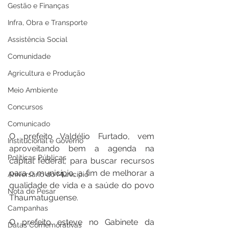
Gestão e Finanças
Infra, Obra e Transporte
Assistência Social
Comunidade
Agricultura e Produção
Meio Ambiente
Concursos
Comunicado
O prefeito Valdélio Furtado, vem 
Institucional e Governo
aproveitando bem a agenda na 
Políticas Públicas
capital federal, para buscar recursos 
para o município, a fim de melhorar a 
Aniversário do Município
qualidade de vida e a saúde do povo 
Nota de Pesar
Thaumatuguense. 
Campanhas
O prefeito esteve no Gabinete da 
Datas Comemorativas