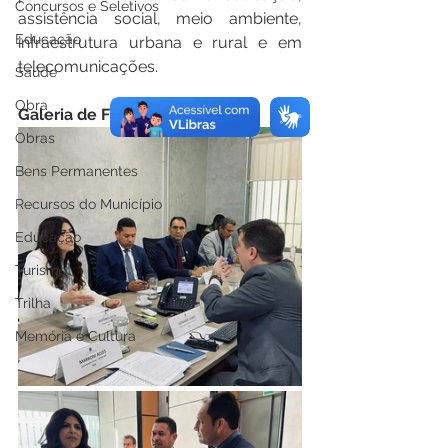
Concursos e Seletivos
assistência social, meio ambiente, 
Educação
infraestrutura urbana e rural e em 
telecomunicações.
Saúde
Obra
Galeria de Fotos
Obras
Bens Permanentes
Recursos do Município
Educação
Turismo
Trilha
Memória e Cultura