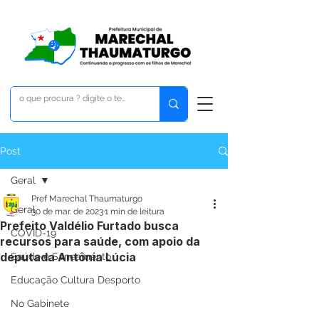
Post
Geral
Pref Marechal Thaumaturgo
Geral
30 de mar. de 2023
1 min de leitura
Prefeito Valdélio Furtado busca
COVID-19
recursos para saúde, com apoio da
deputada Antônia Lúcia
Saúde e Saneamento
Educação Cultura Desporto
No Gabinete