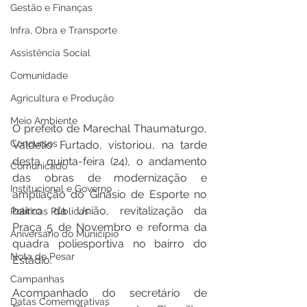
Gestão e Finanças
Infra, Obra e Transporte
Assistência Social
Comunidade
Agricultura e Produção
Meio Ambiente
O prefeito de Marechal Thaumaturgo, 
Concursos
Valdelio Furtado, vistoriou, na tarde 
desta quinta-feira (24), o andamento 
Comunicado
das obras de modernização e 
Institucional e Governo
ampliação do Ginásio de Esporte no 
bairro da União, revitalização da 
Políticas Públicas
Praça 5 de Novembro e reforma da 
Aniversário do Município
quadra poliesportiva no bairro do 
Nota de Pesar
Estádio.
Campanhas
Acompanhado do secretário de 
Datas Comemorativas