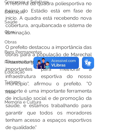
Concursos e Seletivos
A reforma da quadra poliesportiva no 
bairro do Estádio está em fase de 
Educação
início. A quadra está recebendo nova 
Saúde
cobertura, arquibancada e sistema de 
Obra
iluminação.
Obras
O prefeito destacou a importância das 
Bens Permanentes
obras para a população de Marechal 
Thaumaturgo. "Essas obras são 
Recursos do Município
importantes para melhorar a 
Educação
infraestrutura esportiva do nosso 
Turismo
município", afirmou o prefeito. "O 
esporte é uma importante ferramenta 
Trilha
de inclusão social e de promoção da 
Memória e Cultura
saúde, e estamos trabalhando para 
garantir que todos os moradores 
tenham acesso a espaços esportivos 
de qualidade."