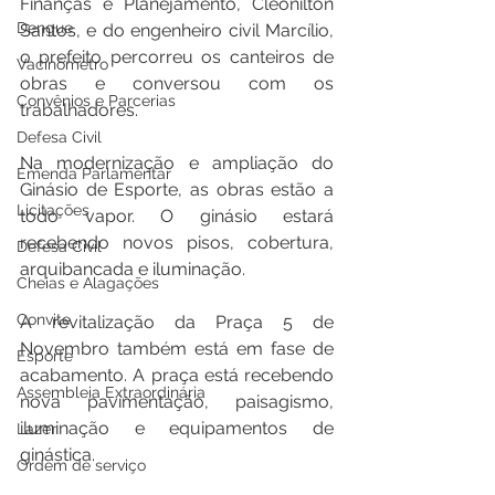
Finanças e Planejamento, Cleonilton 
Dengue
Santos, e do engenheiro civil Marcílio, 
o prefeito percorreu os canteiros de 
Vacinômetro
obras e conversou com os 
Convênios e Parcerias
trabalhadores.
Defesa Civil
Na modernização e ampliação do 
Emenda Parlamentar
Ginásio de Esporte, as obras estão a 
Licitações
todo vapor. O ginásio estará 
recebendo novos pisos, cobertura, 
Defesa Civil
arquibancada e iluminação. 
Cheias e Alagações
Convite
A revitalização da Praça 5 de 
Novembro também está em fase de 
Esporte
acabamento. A praça está recebendo 
Assembleia Extraordinária
nova pavimentação, paisagismo, 
iluminação e equipamentos de 
Lazer
ginástica. 
Ordem de serviço