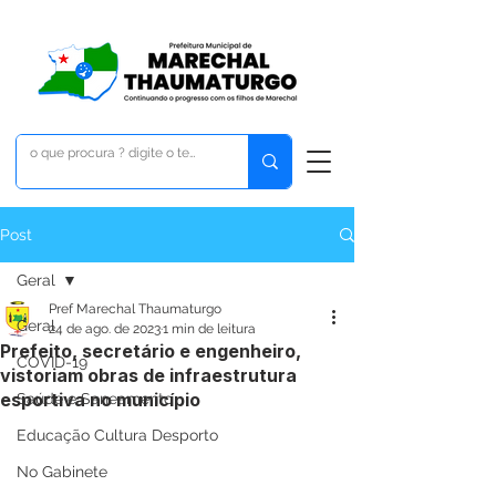
Post
Geral
Pref Marechal Thaumaturgo
Geral
24 de ago. de 2023
1 min de leitura
Prefeito, secretário e engenheiro,
COVID-19
vistoriam obras de infraestrutura
esportiva no município
Saúde e Saneamento
Educação Cultura Desporto
No Gabinete