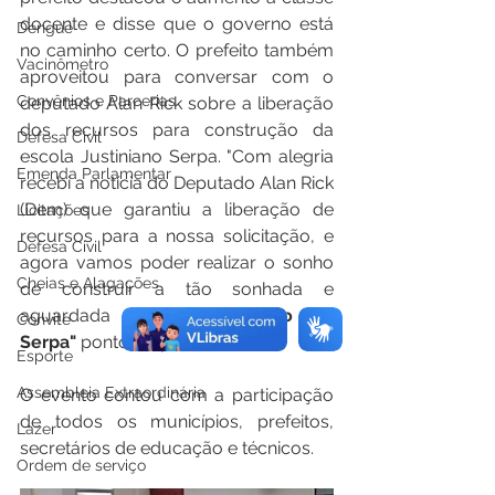
docente e disse que o governo está 
Dengue
no caminho certo. O prefeito também 
Vacinômetro
aproveitou para conversar com o 
Convênios e Parcerias
deputado Alan Rick sobre a liberação 
dos recursos para construção da 
Defesa Civil
escola Justiniano Serpa. "Com alegria 
Emenda Parlamentar
recebi a notícia do Deputado Alan Rick 
(Dem) que garantiu a liberação de 
Licitações
recursos para a nossa solicitação, e 
Defesa Civil
agora vamos poder realizar o sonho 
Cheias e Alagações
de construir a tão sonhada e 
aguardada 
Escola Justiniano de 
Convite
Serpa" 
pontou o prefeito. 
Esporte
Assembleia Extraordinária
O evento contou com a participação 
de todos os municípios, prefeitos, 
Lazer
secretários de educação e técnicos.
Ordem de serviço