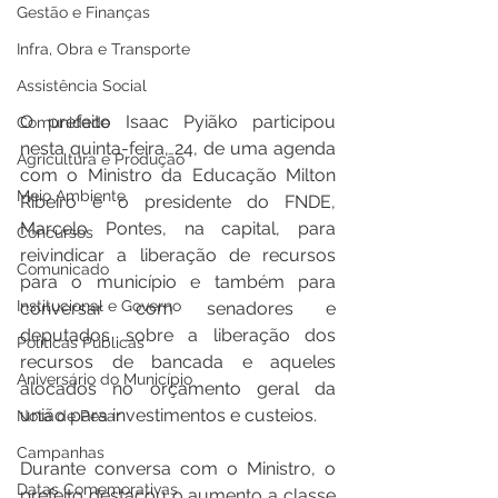
Gestão e Finanças
Infra, Obra e Transporte
Assistência Social
O prefeito Isaac Pyiãko participou 
Comunidade
nesta quinta-feira, 24, de uma agenda 
Agricultura e Produção
com o Ministro da Educação Milton 
Meio Ambiente
Ribeiro e o presidente do FNDE, 
Marcelo Pontes, na capital, para 
Concursos
reivindicar a liberação de recursos 
Comunicado
para o município e também para 
Institucional e Governo
conversar com senadores e 
deputados sobre a liberação dos 
Políticas Públicas
recursos de bancada e aqueles 
Aniversário do Município
alocados no orçamento geral da 
união para investimentos e custeios.
Nota de Pesar
Campanhas
Durante conversa com o Ministro, o 
Datas Comemorativas
prefeito destacou o aumento a classe 