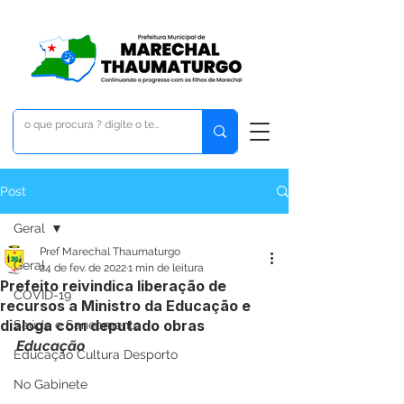
Post
Geral
Pref Marechal Thaumaturgo
Geral
24 de fev. de 2022
1 min de leitura
Prefeito reivindica liberação de
COVID-19
recursos a Ministro da Educação e
dialoga com deputado obras
Saúde e Saneamento
Educação
Educação Cultura Desporto
No Gabinete