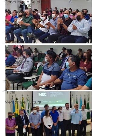
Concursos e Seletivos
Educação
Saúde
Obra
Obras
Bens Permanentes
Recursos do Município
Educação
Turismo
Trilha
Memória e Cultura