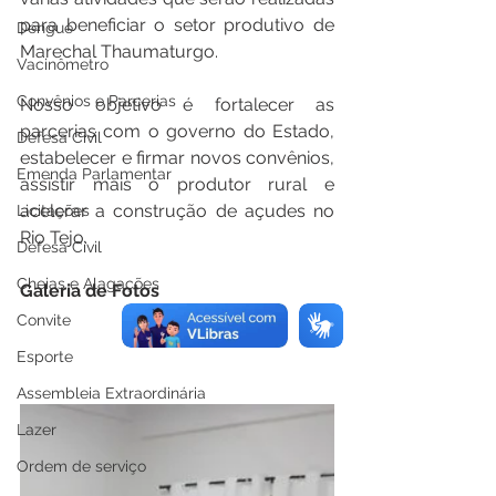
para beneficiar o setor produtivo de 
Dengue
Marechal Thaumaturgo. 
Vacinômetro
Convênios e Parcerias
Nosso objetivo é fortalecer as 
parcerias com o governo do Estado, 
Defesa Civil
estabelecer e firmar novos convênios, 
Emenda Parlamentar
assistir mais o produtor rural e 
acelerar a construção de açudes no 
Licitações
Rio Tejo.
Defesa Civil
Cheias e Alagações
Galeria de Fotos
Convite
Esporte
Assembleia Extraordinária
Lazer
Ordem de serviço