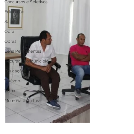
Concursos e Seletivos
Educação
Saúde
Obra
Obras
Bens Permanentes
Recursos do Município
Educação
Turismo
Trilha
Memória e Cultura