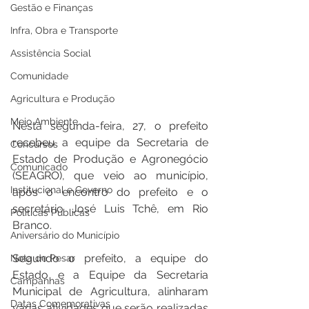
Gestão e Finanças
Infra, Obra e Transporte
Assistência Social
Comunidade
Agricultura e Produção
Meio Ambiente
Nesta segunda-feira, 27, o prefeito 
recebeu a equipe da Secretaria de 
Concursos
Estado de Produção e Agronegócio 
Comunicado
(SEAGRO), que veio ao município, 
Institucional e Governo
após o encontro do prefeito e o 
secretário José Luis Tchê, em Rio 
Políticas Públicas
Branco. 
Aniversário do Município
Segundo o prefeito, a equipe do 
Nota de Pesar
Estado e a Equipe da Secretaria 
Campanhas
Municipal de Agricultura, alinharam 
Datas Comemorativas
várias atividades que serão realizadas 