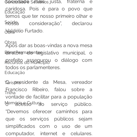
sociedade mais justa, fraterna e 
Concursos e Seletivos
caridosa. Pois é para o povo que 
Educação
temos que ter nosso primeiro olhar e 
Saúde
nossa consideração”, declarou 
Valdélio Furtado.
Obra
Obras
Após dar as boas-vindas a nova mesa 
Bens Permanentes
diretora do legislativo municipal, o 
prefeito assegurou o diálogo com 
Recursos do Município
todos os parlamenteres.
Educação
O presidente da Mesa, vereador 
Turismo
Francisco Ribeiro, falou sobre a 
Trilha
vontade de facilitar para a população 
Memória e Cultura
o acesso ao serviço público. 
“Devemos oferecer caminhos para 
que os serviços públicos sejam 
simplificados com o uso de um 
computador, internet e celulares. 