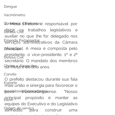
Dengue
Vacinômetro
Convênios e Parcerias
A Mesa Diretora é responsável por 
dirigir os trabalhos legislativos e 
Defesa Civil
auxiliar no que lhe for delegado nos 
Emenda Parlamentar
serviços administrativos da Câmara 
Municipal. A mesa é composta pelo 
Licitações
presidente, o vice-presidente, 1º e 2º 
Defesa Civil
secretário. O mandato dos membros 
Cheias e Alagações
da Mesa é de dois anos.
Convite
O prefeito destacou durante sua fala 
Esporte
mais união e sinergia para favorecer o 
Assembleia Extraordinária
povo thaumaturguense. “Nosso 
principal propósito é manter as 
Lazer
equipes do Executivo e do Legislativo 
Ordem de serviço
alinhadas para construir uma 