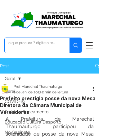
Post
Geral
Pref Marechal Thaumaturgo
Geral
1 de jan. de 2023
2 min de leitura
Prefeito prestigia posse da nova Mesa
COVID-19
Diretora da Câmara Municipal de
Vereadores
Saúde e Saneamento
A Prefeitura de Marechal 
Educação Cultura Desporto
Thaumauturgo participou da 
No Gabinete
solenidade de posse da nova Mesa 