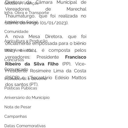
Diretora da Câmara Municipal de 
Gestão e Finanças
Vereadores de Marechal 
Infra, Obra e Transporte
Thaumaturgo, que foi realizada no 
Assistência Social
último domingo (01/01/2023). 
Comunidade
A nova Mesa Diretora, que foi 
Agricultura e Produção
oficialmente empossada para o biênio 
2023 e 2024, é composta pelos 
Meio Ambiente
vereadores: Presidente 
Francisco 
Concursos
Ribeiro da Silva Filho 
(PP),
Vice-
Comunicado
Presidente Rosimeire Lima da Costa 
(PSDB) e 1°Secretário Edésio Mattos 
Institucional e Governo
dos santos (PT).
Políticas Públicas
Aniversário do Município
Nota de Pesar
Campanhas
Datas Comemorativas