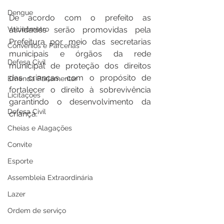
Dengue
De acordo com o prefeito as 
atividades serão promovidas pela 
Vacinômetro
Prefeitura por meio das secretarias 
Convênios e Parcerias
municipais e órgãos da rede 
Defesa Civil
municipal de proteção dos direitos 
das crianças, com o propósito de 
Emenda Parlamentar
fortalecer o direito à sobrevivência 
Licitações
garantindo o desenvolvimento da 
Defesa Civil
criança.  
Cheias e Alagações
Convite
Esporte
Assembleia Extraordinária
Lazer
Ordem de serviço