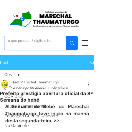
Post
Geral
Pref Marechal Thaumaturgo
Geral
23 de ago. de 2022
1 min de leitura
Prefeito prestigia abertura oficial da 8ª
COVID-19
Semana do bebê
Saúde e Saneamento
A Semana do Bebê de Marechal 
Thaumaturgo teve início na manhã 
Educação Cultura Desporto
desta segunda-feira, 22
No Gabinete