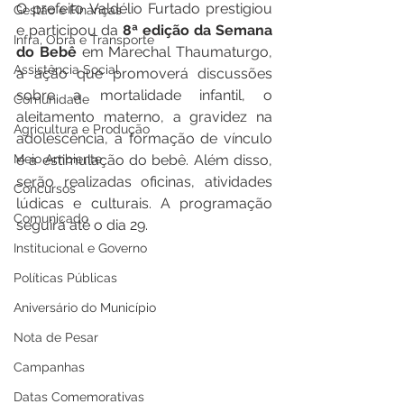
O prefeito Valdélio Furtado prestigiou 
Gestão e Finanças
e participou da 
8ª edição da Semana 
Infra, Obra e Transporte
do Bebê
 em Marechal Thaumaturgo, 
Assistência Social
a ação que promoverá discussões 
sobre a mortalidade infantil, o 
Comunidade
aleitamento materno, a gravidez na 
Agricultura e Produção
adolescência, a formação de vínculo 
Meio Ambiente
e a estimulação do bebê. Além disso, 
serão realizadas oficinas, atividades 
Concursos
lúdicas e culturais. A programação 
Comunicado
seguirá até o dia 29.
Institucional e Governo
Políticas Públicas
Aniversário do Município
Nota de Pesar
Campanhas
Datas Comemorativas