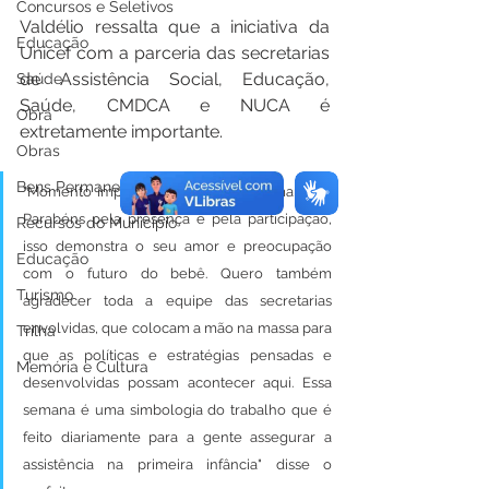
Concursos e Seletivos
Valdélio ressalta que a iniciativa da 
Educação
Unicef com a parceria das secretarias 
de Assistência Social, Educação, 
Saúde
Saúde, CMDCA e NUCA é 
Obra
extretamente importante. 
Obras
Bens Permanentes
"Momento importante para todas as mamães. 
Parabéns pela presença e pela participação, 
Recursos do Município
isso demonstra o seu amor e preocupação 
Educação
com o futuro do bebê. Quero também 
Turismo
agradecer toda a equipe das secretarias 
envolvidas, que colocam a mão na massa para 
Trilha
que as políticas e estratégias pensadas e 
Memória e Cultura
desenvolvidas possam acontecer aqui. Essa 
semana é uma simbologia do trabalho que é 
feito diariamente para a gente assegurar a 
assistência na primeira infância" disse o 