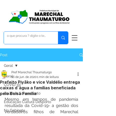
Post
Geral
Pref Marechal Thaumaturgo
Geral
16 de jun. de 2020
1 min de leitura
Prefeito Piyãko e vice Valdélio entrega
COVID-19
caixas d´água a famílias beneficiada
pelo Bolsa Família
Saúde e Saneamento
Mesmo em tempos de pandemia 
Educação Cultura Desporto
resultada da Covid-19- a gestão dos 
No Gabinete
verdadeiros filhos de Marechal 