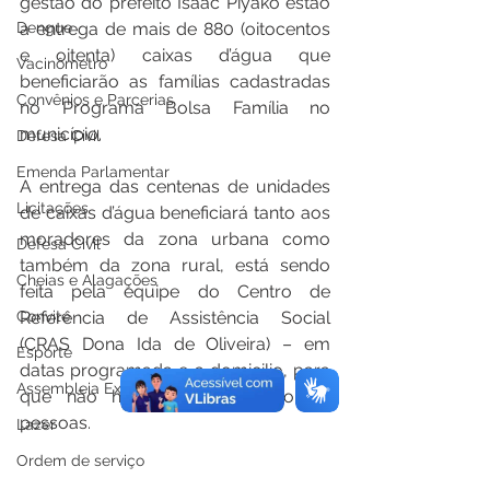
gestão do prefeito Isaac Piyãko estão 
a entrega de mais de 880 (oitocentos 
Dengue
e oitenta) caixas d’água que 
Vacinômetro
beneficiarão as famílias cadastradas 
Convênios e Parcerias
no Programa Bolsa Família no 
município. 
Defesa Civil
Emenda Parlamentar
A entrega das centenas de unidades 
Licitações
de caixas d’água beneficiará tanto aos 
moradores da zona urbana como 
Defesa Civil
também da zona rural, está sendo 
Cheias e Alagações
feita pela equipe do Centro de 
Referência de Assistência Social 
Convite
(CRAS Dona Ida de Oliveira) – em 
Esporte
datas programada e a domicilio, para 
Assembleia Extraordinária
que não haja a aglomeração de 
pessoas.
Lazer
Ordem de serviço