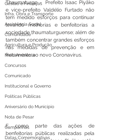
Thaumaturgo -  Prefeito Isaac Piyãko 
Gestão e Finanças
e vice-prefeito Valdélio Furtado não 
Infra, Obra e Transporte
tem medido esforços para continuar 
Assistência Social
levando melhorias e benfeitorias a 
sociedade thaumaturguense; além de 
Comunidade
também concentrar grandes esforços 
Agricultura e Produção
nas medidas de prevenção e em 
fretamento ao novo Coronavírus.
Meio Ambiente
Concursos
Comunicado
Institucional e Governo
Políticas Públicas
Aniversário do Município
Nota de Pesar
E como parte das ações de 
Campanhas
benfeitorias públicas realizadas pela 
Datas Comemorativas