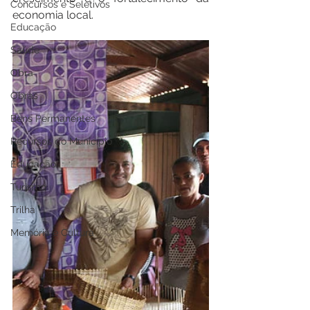
Concursos e Seletivos
economia local.
Educação
Saúde
Obra
Obras
Bens Permanentes
Recursos do Município
Educação
Turismo
Trilha
Memória e Cultura