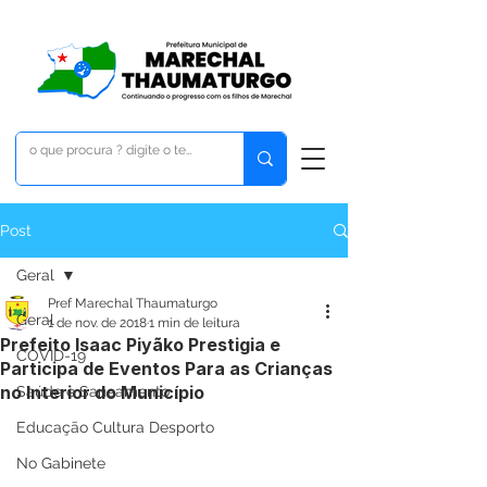
Post
Geral
Pref Marechal Thaumaturgo
Geral
1 de nov. de 2018
1 min de leitura
Prefeito Isaac Piyãko Prestigia e
COVID-19
Participa de Eventos Para as Crianças
no Interior do Município
Saúde e Saneamento
Educação Cultura Desporto
No Gabinete