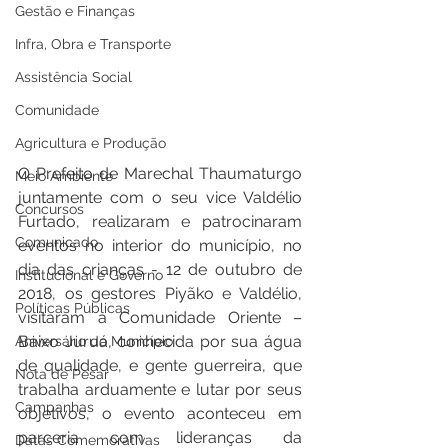
Gestão e Finanças
Infra, Obra e Transporte
Assistência Social
Comunidade
Agricultura e Produção
O Prefeito de Marechal Thaumaturgo 
Meio Ambiente
juntamente com o seu vice Valdélio 
Concursos
Furtado, realizaram e patrocinaram 
Comunicado
eventos no interior do município, no 
dia das crianças - 12 de outubro de 
Institucional e Governo
2018, os gestores Piyãko e Valdélio, 
Políticas Públicas
visitaram a Comunidade Oriente – 
Baixo Juruá, conhecida por sua água 
Aniversário do Município
de qualidade, e gente guerreira, que 
Nota de Pesar
trabalha arduamente e lutar por seus 
Campanhas
objetivos, o evento aconteceu em 
parceria com lideranças da 
Datas Comemorativas