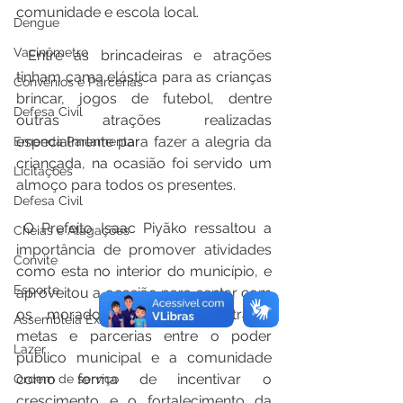
comunidade e escola local.
Dengue
Vacinômetro
 Entre as brincadeiras e atrações 
tinham cama elástica para as crianças 
Convênios e Parcerias
brincar, jogos de futebol, dentre 
Defesa Civil
outras atrações realizadas 
especialmente para fazer a alegria da 
Emenda Parlamentar
criançada, na ocasião foi servido um 
Licitações
almoço para todos os presentes.
Defesa Civil
 O Prefeito Isaac Piyãko ressaltou a 
Cheias e Alagações
importância de promover atividades 
Convite
como esta no interior do município, e 
Esporte
aproveitou a ocasião para sentar com 
os moradores locais para traçar 
Assembleia Extraordinária
metas e parcerias entre o poder 
Lazer
público municipal e a comunidade 
como forma de incentivar o 
Ordem de serviço
crescimento e o fortalecimento da 