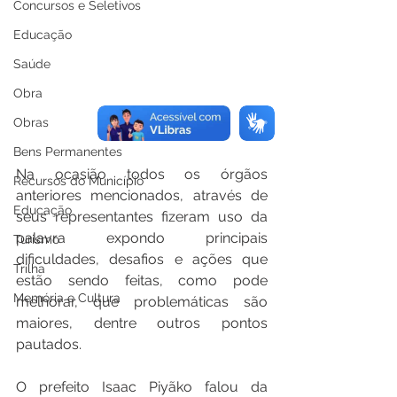
Concursos e Seletivos
Educação
Saúde
Obra
Obras
Bens Permanentes
Na ocasião todos os órgãos 
Recursos do Município
anteriores mencionados, através de 
Educação
seus representantes fizeram uso da 
palavra expondo principais 
Turismo
dificuldades, desafios e ações que 
Trilha
estão sendo feitas, como pode 
Memória e Cultura
melhorar, que problemáticas são 
maiores, dentre outros pontos 
pautados.
O prefeito Isaac Piyãko falou da 