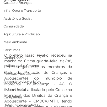
Gestão e Finanças
Infra, Obra e Transporte
Assistência Social
Comunidade
Agricultura e Produção
Meio Ambiente
Concursos
O prefeito Isaac Piyãko recebeu na 
Comunicado
manhã da última quarta-feira, 04/08, 
Institucional e Governo
em seu gabinete, os membros da 
Rede de Proteção de Crianças e 
Políticas Públicas
Adolescentes do município de 
Aniversário do Município
Marechal Thaumaturgo - AC. O 
Nota de Pesar
encontro foi articulado pelo Conselho 
Municipal dos Direitos da Criança e 
Campanhas
Adolescente - CMDCA/MTH, tendo 
Datas Comemorativas
como objetivo maior o alinhamento 