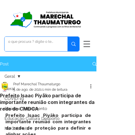
Post
Geral
Pref Marechal Thaumaturgo
Geral
5 de ago. de 2021
1 min de leitura
Prefeito Isaac Piyãko participa de
COVID-19
importante reunião com integrantes da
rede do CMDCA
Saúde e Saneamento
Prefeito Isaac Piyãko participa de 
Educação Cultura Desporto
importante reunião com integrantes 
da rede de proteção para definir e 
No Gabinete
alinhar ações.