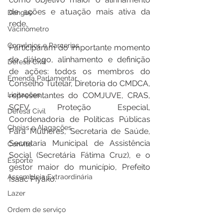
de ações e atuação mais ativa da 
Dengue
rede.
Vacinômetro
Convênios e Parcerias
Participaram do importante momento 
de diálogo, alinhamento e definição 
Defesa Civil
de ações: todos os membros do 
Emenda Parlamentar
Conselho Tutelar, Diretoria do CMDCA, 
Licitações
representantes do COMJUVE, CRAS, 
SCFV, Proteção Especial, 
Defesa Civil
Coordenadoria de Políticas Públicas 
Cheias e Alagações
Para Mulheres, Secretaria de Saúde, 
Secretaria Municipal de Assistência 
Convite
Social (Secretária Fátima Cruz), e o 
Esporte
gestor maior do município, Prefeito 
Assembleia Extraordinária
Isaac Piyãko.
Lazer
Ordem de serviço