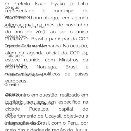
O Prefeito Isaac Piyãko já tinha 
Dengue
representado o município de 
Vacinômetro
Marechal Thaumaturgo, em agenda 
internacional, no mês de novembro 
Convênios e Parcerias
do ano de 2017, ao ser o único 
Defesa Civil
Prefeito do Brasil a participar da COP 
23 realizada na Alemanha. Na ocasião, 
Emenda Parlamentar
além da agenda oficial da COP 23, 
Licitações
esteve reunido com Ministros da 
Defesa Civil
Alemanha, Noruega, Brasil e 
representantes políticos de países 
Cheias e Alagações
europeus.
Convite
Esporte
O encontro em questão, realizado em 
território peruano, em especifico na 
Assembleia Extraordinária
cidade Pucallpa, capital do 
Lazer
departamento de Ucayali, objetivou a 
integração do Brasil com o Peru, por 
Ordem de serviço
meio das cidades da região do Juruá, 