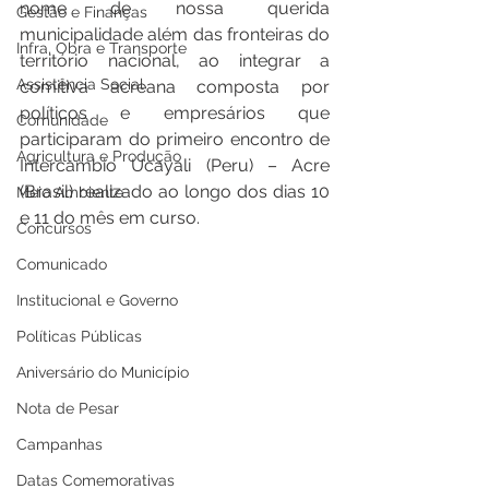
nome de nossa querida 
Gestão e Finanças
municipalidade além das fronteiras do 
Infra, Obra e Transporte
território nacional, ao integrar a 
Assistência Social
comitiva acreana composta por 
políticos e empresários que 
Comunidade
participaram do primeiro encontro de 
Agricultura e Produção
Intercambio Ucayali (Peru) – Acre 
(Brasil) realizado ao longo dos dias 10 
Meio Ambiente
e 11 do mês em curso.
Concursos
Comunicado
Institucional e Governo
Políticas Públicas
Aniversário do Município
Nota de Pesar
Campanhas
Datas Comemorativas