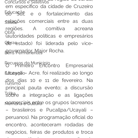
Concursos e Seletivos
em especifico da cidade de Cruzeiro 
Educação
do Sul, e o fortalecimento das 
relações comerciais entre as duas 
Saúde
regiões. A comitiva acreana 
Obra
(autoridades políticas e empresários 
Obras
do estado) foi liderada pelo vice-
governador, Major Rocha.
Bens Permanentes
Recursos do Município
O Primeiro Encontro Empresarial 
Ucayali – Acre, foi realizado ao longo 
Educação
dos dias 10 e 11 de fevereiro. Na 
Turismo
principal pauta evento; a discursão 
Trilha
sobre a integração e as ligações 
comerciais entre os grupos (acreanos 
Memória e Cultura
– brasileiros e Pucallpa/Ucayali – 
peruanos). Na programação oficial do 
encontro, aconteceram rodadas de 
negócios, feiras de produtos e troca 