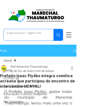
Post
Geral
Pref Marechal Thaumaturgo
Geral
13 de fev. de 2020
3 min de leitura
Prefeito Isaac Piyãko integra comitiva
COVID-19
acreana que participou do encontro de
intercâmbio UCAYALI
Saúde e Saneamento
O Prefeito Isaac Piyãko, gestor maior 
Educação Cultura Desporto
do município de Marechal 
No Gabinete
Thaumaturgo, levou mais uma vez o 