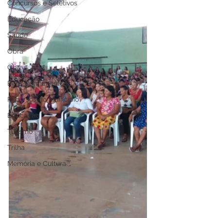
Concursos e Seletivos
Educação
Saúde
Obra
Obras
Bens Permanentes
Recursos do Município
Educação
Turismo
Trilha
Memória e Cultura