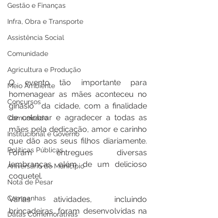
Gestão e Finanças
Infra, Obra e Transporte
Assistência Social
Comunidade
Agricultura e Produção
O evento tão importante para 
Meio Ambiente
homenagear as mães aconteceu no 
Concursos
ginásio  da cidade, com a finalidade 
de celebrar e agradecer a todas as 
Comunicado
mães pela dedicação, amor e carinho 
Institucional e Governo
que dão aos seus filhos diariamente. 
Políticas Públicas
Foram entregues diversas 
lembranças, além de um delicioso 
Aniversário do Município
coquetel.  
Nota de Pesar
Campanhas
Várias atividades, incluindo 
brincadeiras, foram desenvolvidas na 
Datas Comemorativas