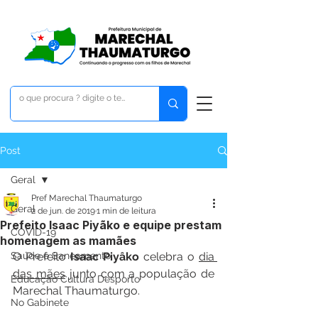
Post
Geral
Pref Marechal Thaumaturgo
Geral
2 de jun. de 2019
1 min de leitura
Prefeito Isaac Piyãko e equipe prestam
COVID-19
homenagem as mamães
Saúde e Saneamento
O Prefeito 
Isaac Piyâko
 celebra o 
dia 
das mães
 junto com a população de 
Educação Cultura Desporto
Marechal Thaumaturgo. 
No Gabinete