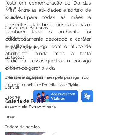
festa em comemoração ao Dia das 
Dengue
Mês, entre as atividades e sorteio de 
brindes para todas as mães e 
Vacinômetro
presentes,  lanche e música ao vivo. 
Convênios e Parcerias
Também todo o ambiente foi 
Defesa Civil
cuidadosamente decorado a caráter 
e estilizado a rigor com o intuito de 
Emenda Parlamentar
abrilhantar ainda mais a festa 
Licitações
dedicada a essas que trazem consigo 
Defesa Civil
o dom de gerar a vida. 
Cheias e Alagações
“Parabéns a todas as mães pela passagem do 
seu dia”, concluiu o Prefeito Isaac Piyãko.
Convite
Esporte
Galeria de Fotos
Assembleia Extraordinária
Lazer
Ordem de serviço