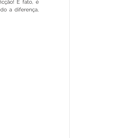
ção! É fato, é 
do a diferença, 
Convênios e Parcerias
s
Convite