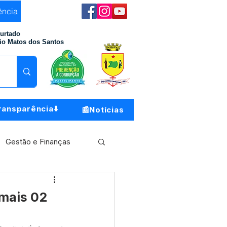
ência
Furtado
io Matos dos Santos
ransparência⬇️
📰Notícias
Gestão e Finanças
Meio Ambiente
 mais 02
o do Município