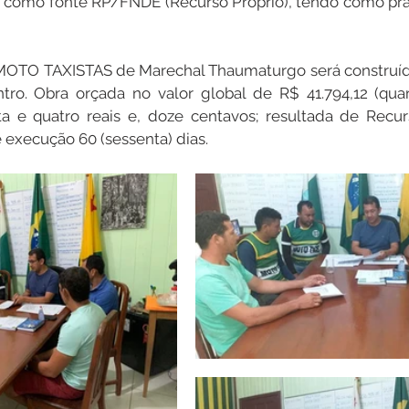
o como fonte RP/FNDE (Recurso Próprio), tendo como pra
TO TAXISTAS de Marechal Thaumaturgo será construído
o. Obra orçada no valor global de R$ 41.794,12 (quar
a e quatro reais e, doze centavos; resultada de Recurs
execução 60 (sessenta) dias.