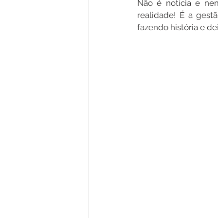
Não é notícia e nem
realidade! É a gestã
fazendo história e d
Nota de Pesar
Campanhas
Defesa Civil
Emenda Parlam
Esporte
Assembleia Extraor