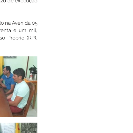
zo de execução 
 na Avenida 05 
enta e um mil, 
o Próprio (RP), 