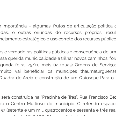
importância – algumas, frutos de articulação política 
das, e outras oriundas de recursos próprios, resu
nejamento estratégico e uso correto dos recursos público
as e verdadeiras políticas públicas e consequência de um
ssa querida municipalidade a trilhar novos caminhos; for
unda-feira, 25/11, mais 02 (duas) Ordens de Serviços
 muito vai beneficiar os munícipes thaumaturguense
uadra de Areia e construção de um Quiosque Para o M
rá construída na “Pracinha de Trás”, Rua Francisco Bez
do o Centro Multiuso do município. O referido espaço e
7 (setenta e um mil, quatrocentos e sessenta e três reai