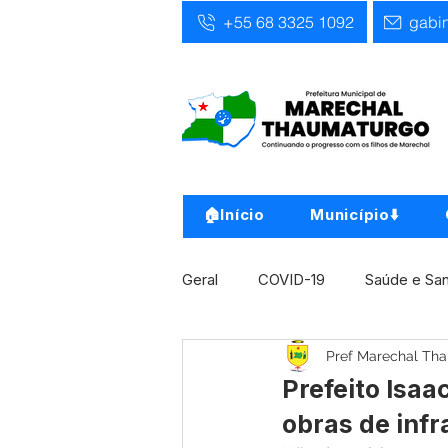
+55 68 3325 1092
gabi
🏠Início
Município⬇️
Geral
COVID-19
Saúde e Sa
Pref Marechal Th
Infra, Obra e Transporte
Ass
Prefeito Isaa
obras de infr
Concursos
Comunicado