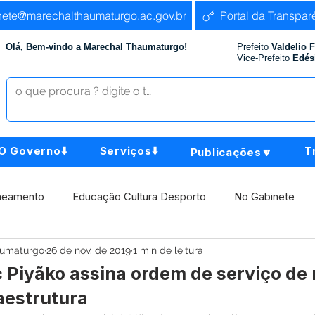
nete@marechalthaumaturgo.ac.gov.br
Portal da Transpar
Olá, Bem-vindo a Marechal Thaumaturgo!
Prefeito
Valdelio 
Vice-Prefeito
Edés
O Governo⬇️
Serviços⬇️
T
Publicações🔽
neamento
Educação Cultura Desporto
No Gabinete
aumaturgo
26 de nov. de 2019
1 min de leitura
istência Social
Comunidade
Agricultura e Produção
c Piyãko assina ordem de serviço de
aestrutura
Institucional e Governo
Políticas Públicas
Aniversári