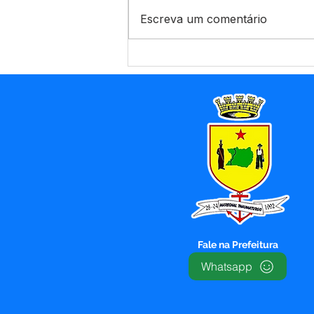
Escreva um comentário
Novo padrão nacional de
Nota Fiscal avança, mas
sistemas locais
permanecem ativos para
usuários Betha e e-Nota
Fale na Prefeitura
Whatsapp