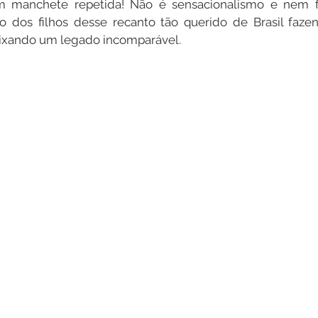
 manchete repetida! Não é sensacionalismo e nem fic
o dos filhos desse recanto tão querido de Brasil fazen
eixando um legado incomparável.
Datas Comemorativas
Dengue
Vacinômetro
entar
Licitações
Defesa Civil
Cheias e Alagaçõe
dinária
Lazer