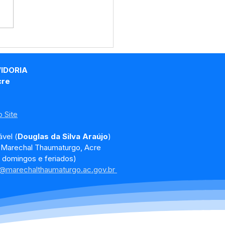
promisso na
nistração: Marechal
umaturgo é Destaque
VIDORIA
estão Fiscal no Acre
cre
 Site
vel (
Douglas da Silva Araújo
)
, Marechal Thaumaturgo, Acre
 domingos e feriados)
a@marechalthaumaturgo.ac.gov.br