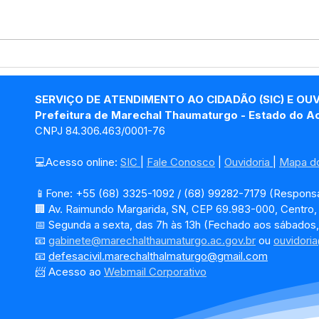
Marechal Thaumaturgo
Com
atinge 84,8% em
Admi
transparência e conquista
Tha
SERVIÇO DE ATENDIMENTO AO CIDADÃO (SIC) E OU
Selo Prata com gestão
em G
Prefeitura de Marechal Thaumaturgo - Estado do A
eficiente
CNPJ 84.306.463/0001-76
💻Acesso online: 
SIC 
| 
Fale Conosco
 | 
Ouvidoria
| 
Mapa do
📱Fone: +55 (68) 3325-1092 / (68) 99282-7179 (Responsá
🏢 Av. Raimundo Margarida, SN, CEP 69.983-000, Centro
📅 Segunda a sexta, das 7h às 13h (Fechado aos sábados,
📧 
gabinete@marechalthaumaturgo.ac.gov.br
 ou 
ouvidori
📧
defesacivil.marechalthalmaturgo@gmail.com
📨 Acesso ao 
Webmail Corporativo