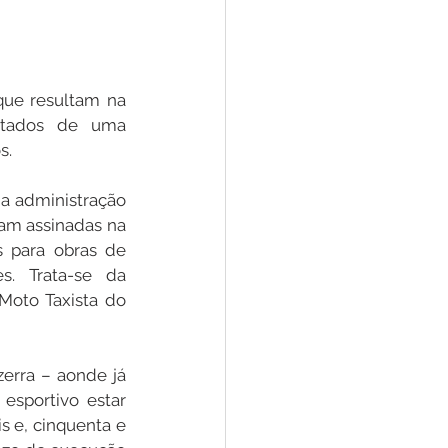
que resultam na 
ltados de uma 
s.
a administração 
am assinadas na 
 para obras de 
s. Trata-se da 
oto Taxista do 
erra – aonde já 
sportivo estar 
s e, cinquenta e 