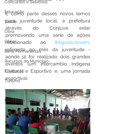
Concursos e Seletivos
Educação
E como parte desses novos temos 
para juventude local, a prefeitura 
Saúde
através do Conjuve estar 
Obra
promovendo uma série de ações 
Obras
relacionado ao 
#AgostoJovem
, 
referente ao mês da juventude - 
Bens Permanentes
aonde já foi realizado dois grandes 
Recursos do Município
eventos (um intercambio Indígena 
Cultural e Esportivo e, uma jornada 
Educação
esportiva).
Turismo
Trilha
Memória e Cultura