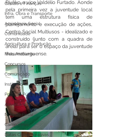
Piyãko e vice Valdélio Furtado. Aonde 
Gestão e Finanças
pela primeira vez a juventude local 
Infra, Obra e Transporte
tem uma estrutura física de 
Assistência Social
planejamento e execução de ações, 
Centro Social Multiusos - idealizado e 
Comunidade
construído (junto com a quadra de 
Agricultura e Produção
areia) para ser o espaço da juventude 
thaumaturguense.
Meio Ambiente
Concursos
Comunicado
Institucional e Governo
Políticas Públicas
Aniversário do Município
Nota de Pesar
Campanhas
Datas Comemorativas