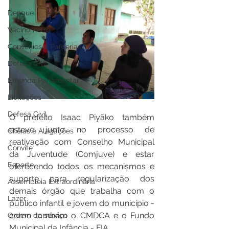
Dengue
Vacinômetro
Convênios e Parcerias
Defesa Civil
Emenda Parlamentar
Licitações
Defesa Civil
O prefeito Isaac Piyãko também 
esteve junto no processo de 
Cheias e Alagações
reativação com Conselho Municipal 
Convite
da Juventude (Comjuve) e estar 
Esporte
oferecendo todos os mecanismos e 
suporte para regularização dos 
Assembleia Extraordinária
demais órgão que trabalha com o 
Lazer
público infantil e jovem do município - 
como também o CMDCA e o Fundo 
Ordem de serviço
Municipal da Infância - FIA.