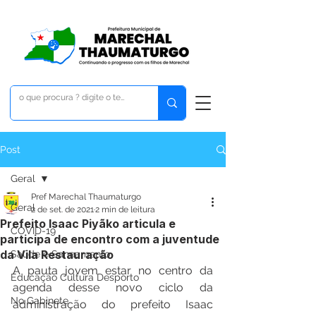
Post
Geral
Pref Marechal Thaumaturgo
Geral
2 de set. de 2021
2 min de leitura
Prefeito Isaac Piyãko articula e
COVID-19
participa de encontro com a juventude
da Vila Restauração
Saúde e Saneamento
A pauta jovem estar no centro da 
Educação Cultura Desporto
agenda desse novo ciclo da 
No Gabinete
administração do prefeito Isaac 