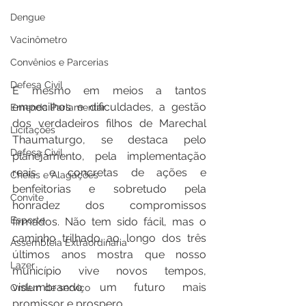
Dengue
Vacinômetro
Convênios e Parcerias
Defesa Civil
E mesmo em meios a tantos 
empecilhos e dificuldades, a gestão 
Emenda Parlamentar
dos verdadeiros filhos de Marechal 
Licitações
Thaumaturgo, se destaca pelo 
Defesa Civil
planejamento, pela implementação 
reais e concretas de ações e 
Cheias e Alagações
benfeitorias e sobretudo pela 
Convite
honradez dos compromissos 
Esporte
firmados. Não tem sido fácil, mas o 
caminho trilhado ao longo dos três 
Assembleia Extraordinária
últimos anos mostra que nosso 
Lazer
município vive novos tempos, 
vislumbrando um futuro mais 
Ordem de serviço
promissor e prospero.