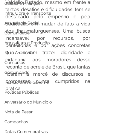
Valdélio Furtado, mesmo em frente a 
Gestão e Finanças
tantos desafios e dificuldades; tem se 
Infra, Obra e Transporte
destacado pelo empenho e pela 
Assistência Social
dedicação em mudar de fato a vida 
dos thaumaturguenses. Uma busca 
Comunidade
incansável por recursos, por 
Agricultura e Produção
benfeitorias e por ações concretas 
que possam trazer dignidade e 
Meio Ambiente
cidadania aos moradores desse 
Concursos
recanto de acre e de Brasil, que tantas 
Comunicado
ficaram à mercê de discursos e 
promessas nunca cumpridos na 
Institucional e Governo
pratica.
Políticas Públicas
Aniversário do Município
Nota de Pesar
Campanhas
Datas Comemorativas