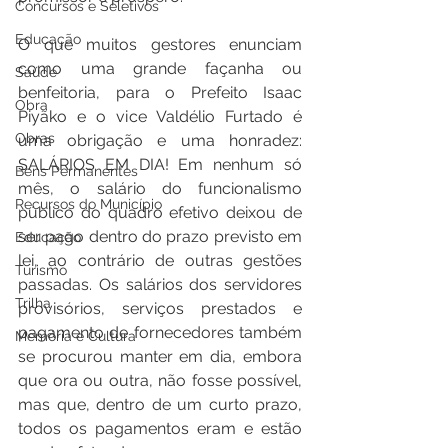
Concursos e Seletivos
Educação
O que muitos gestores enunciam 
como uma grande façanha ou 
Saúde
benfeitoria, para o Prefeito Isaac 
Obra
Piyãko e o vice Valdélio Furtado é 
Obras
uma obrigação e uma honradez: 
SALÁRIOS EM DIA! Em nenhum só 
Bens Permanentes
mês, o salário do funcionalismo 
Recursos do Município
público do quadro efetivo deixou de 
ser pago dentro do prazo previsto em 
Educação
lei, ao contrário de outras gestões 
Turismo
passadas. Os salários dos servidores 
Trilha
provisórios, serviços prestados e 
pagamento de fornecedores também 
Memória e Cultura
se procurou manter em dia, embora 
que ora ou outra, não fosse possível, 
mas que, dentro de um curto prazo, 
todos os pagamentos eram e estão 