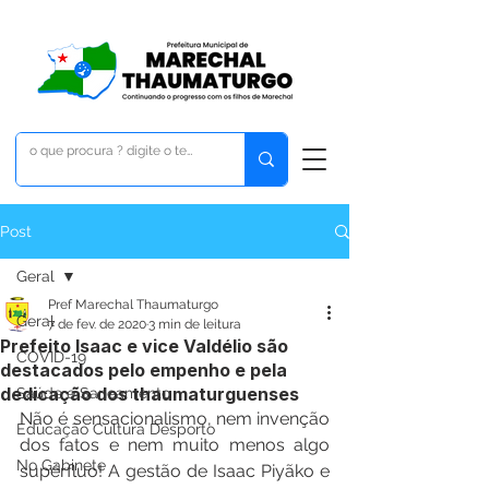
Post
Geral
Pref Marechal Thaumaturgo
Geral
7 de fev. de 2020
3 min de leitura
Prefeito Isaac e vice Valdélio são
COVID-19
destacados pelo empenho e pela
dedicação dos thaumaturguenses
Saúde e Saneamento
Não é sensacionalismo, nem invenção 
Educação Cultura Desporto
dos fatos e nem muito menos algo 
No Gabinete
supérfluo! A gestão de Isaac Piyãko e 