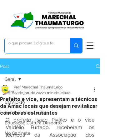
Post
Geral
Pref Marechal Thaumaturgo
Geral
27 de jan. de 2022
1 min de leitura
Prefeito e vice, apresentam a técnicos
COVID-19
da Amac locais que desejam revitalizar
com obras estrutantes
Saúde e Saneamento
O prefeito Isaac Piyãko e o vice 
Educação Cultura Desporto
Valdélio Furtado, receberam os 
No Gabinete
técnicos da Associação dos 