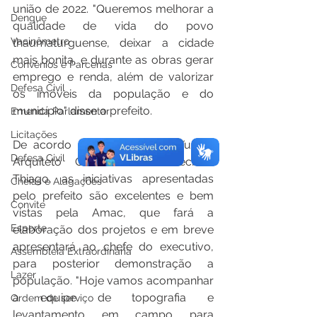
união de 2022. "Queremos melhorar a 
Dengue
qualidade de vida do povo 
Vacinômetro
thaumaturguense, deixar a cidade 
mais bonita, e durante as obras gerar 
Convênios e Parcerias
emprego e renda, além de valorizar 
Defesa Civil
os imóveis da população e do 
município" disse o prefeito.
Emenda Parlamentar
Licitações
De acordo com o Eng. Civil Yuri, o 
Defesa Civil
Arquiteto Cleriston e o Técnico 
Thiago, as iniciativas apresentadas 
Cheias e Alagações
pelo prefeito são excelentes e bem 
Convite
vistas pela Amac, que fará a 
Esporte
elaboração dos projetos e em breve 
apresentará ao chefe do executivo, 
Assembleia Extraordinária
para posterior demonstração a 
Lazer
população. "Hoje vamos acompanhar 
a equipe de topografia e 
Ordem de serviço
levantamento em campo para 