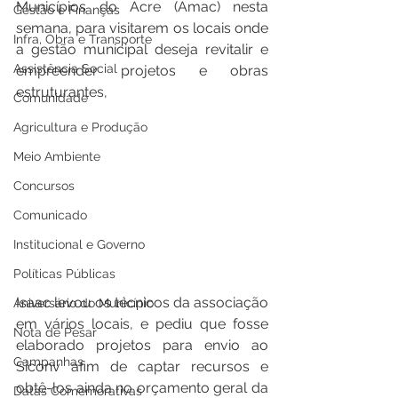
Municípios do Acre (Amac) nesta 
Gestão e Finanças
semana, para visitarem os locais onde 
Infra, Obra e Transporte
a gestão municipal deseja revitalir e 
Assistência Social
empreender projetos e obras 
estruturantes,
Comunidade
Agricultura e Produção
Meio Ambiente
Concursos
Comunicado
Institucional e Governo
Políticas Públicas
Isaac levou os técnicos da associação 
Aniversário do Município
em vários locais, e pediu que fosse 
Nota de Pesar
elaborado projetos para envio ao 
Campanhas
Siconv afim de captar recursos e 
obtê-los ainda no orçamento geral da 
Datas Comemorativas