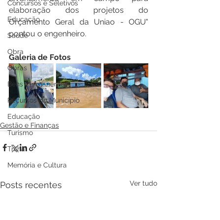
Concursos e Seletivos
elaboração dos projetos do 
Educação
Orçamento Geral da Uniao - OGU" 
pontou o engenheiro.
Saúde
Obra
Galeria de Fotos
Obras
Bens Permanentes
Recursos do Município
Educação
Gestão e Finanças
Turismo
Trilha
Memória e Cultura
Ver tudo
Posts recentes