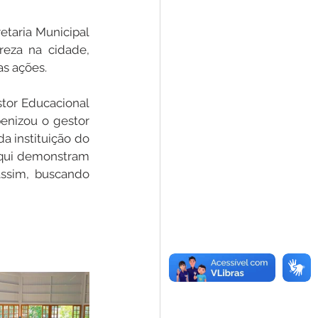
taria Municipal 
eza na cidade, 
s ações. 
tor Educacional 
nizou o gestor 
 instituição do 
aqui demonstram 
ssim, buscando 