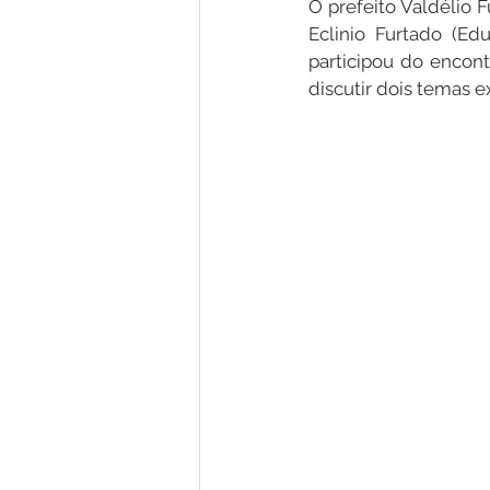
O prefeito Valdélio 
Eclinio Furtado (Ed
participou do encon
Nota de Pesar
Campanhas
discutir dois temas 
Defesa Civil
Emenda Parlam
Esporte
Assembleia Extraor