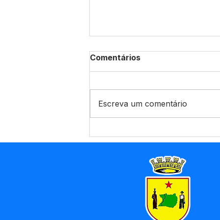
Comentários
Escreva um comentário
Prefeitura de Marechal
Thaumaturgo, realiza
ações de conscientização
em zona rural na Vila
Restauração com
atividades em alusão ao
Dia Mundial de Combate
ao Trabalho Infantil,
celebrado em 12 de junho