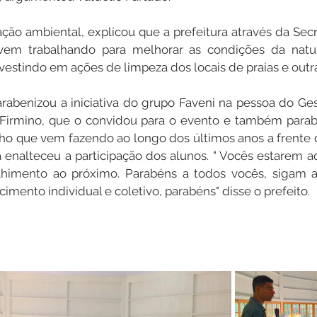
ão ambiental, explicou que a prefeitura através da Secre
em trabalhando para melhorar as condições da natur
vestindo em ações de limpeza dos locais de praias e outra
parabenizou a iniciativa do grupo Faveni na pessoa do Ges
 Firmino, que o convidou para o evento e também parabe
lho que vem fazendo ao longo dos últimos anos a frente da
 enalteceu a participação dos alunos. " Vocês estarem 
lhimento ao próximo. Parabéns a todos vocês, sigam a
mento individual e coletivo, parabéns" disse o prefeito.