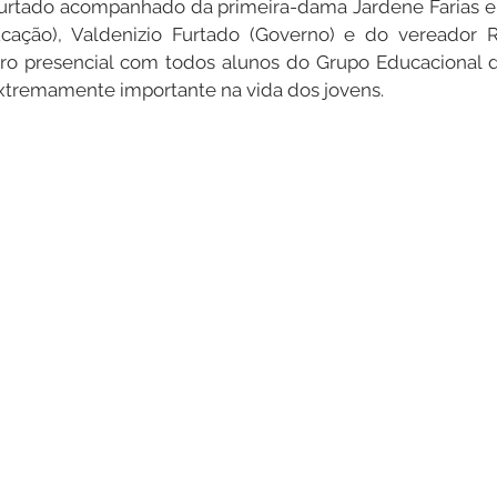
Furtado acompanhado da primeira-dama Jardene Farias e 
ucação), Valdenizio Furtado (Governo) e do vereador R
tro presencial com todos alunos do Grupo Educacional d
Datas Comemorativas
Dengue
Vacinômetro
extremamente importante na vida dos jovens.
entar
Licitações
Defesa Civil
Cheias e Alagaçõe
dinária
Lazer