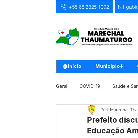
+55 68 3325 1092
gabi
🏠Início
Município⬇️
Geral
COVID-19
Saúde e Sa
Pref Marechal Th
Infra, Obra e Transporte
Ass
Prefeito dis
Educação Am
Concursos
Comunicado