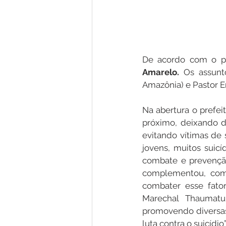
De acordo com o pr
Amarelo. 
Os assunt
Amazônia) e Pastor 
Na abertura o prefei
próximo, deixando d
evitando vítimas de
jovens, muitos suic
combate e prevenção
complementou, com 
combater esse fato
Marechal Thaumatu
promovendo diversas 
luta contra o suicídi