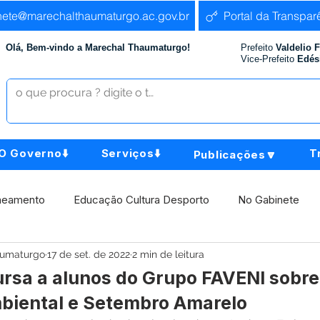
nete@marechalthaumaturgo.ac.gov.br
Portal da Transpar
Olá, Bem-vindo a Marechal Thaumaturgo!
Prefeito
Valdelio 
Vice-Prefeito
Edés
O Governo⬇️
Serviços⬇️
T
Publicações🔽
neamento
Educação Cultura Desporto
No Gabinete
aumaturgo
17 de set. de 2022
2 min de leitura
istência Social
Comunidade
Agricultura e Produção
cursa a alunos do Grupo FAVENI sobre
biental e Setembro Amarelo
Institucional e Governo
Políticas Públicas
Aniversári