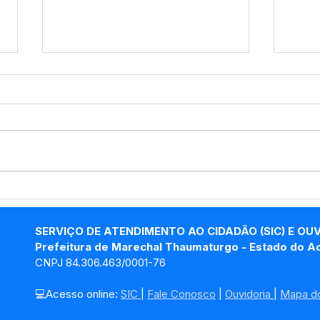
Maio Laranja: Educação
Edu
reforça proteção às
cheg
crianças e adolescentes
Bra
SERVIÇO DE ATENDIMENTO AO CIDADÃO (SIC) E OU
em Marechal
Tha
Prefeitura de Marechal Thaumaturgo - Estado do A
Thaumaturgo
CNPJ 84.306.463/0001-76
💻Acesso online: 
SIC 
| 
Fale Conosco
 | 
Ouvidoria
| 
Mapa do