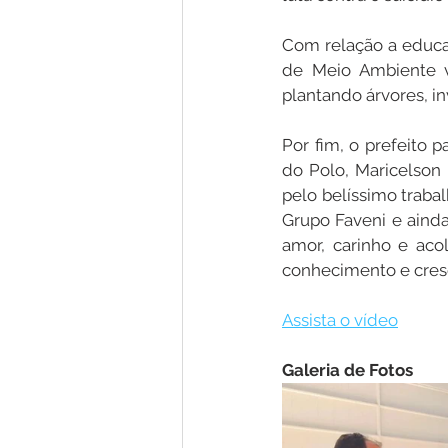
Com relação a educaç
de Meio Ambiente v
plantando árvores, in
Por fim, o prefeito 
do Polo, Maricelson
pelo belíssimo traba
Grupo Faveni e ainda
amor, carinho e aco
conhecimento e cresci
Assista o vídeo
Galeria de Fotos