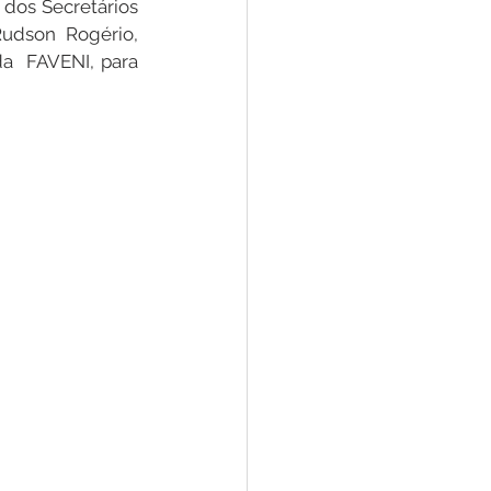
dos Secretários 
udson Rogério, 
a  FAVENI, para 
Convênios e Parcerias
s
Convite