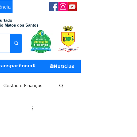
ência
Furtado
io Matos dos Santos
ransparência⬇️
📰Notícias
Gestão e Finanças
Meio Ambiente
o do Município