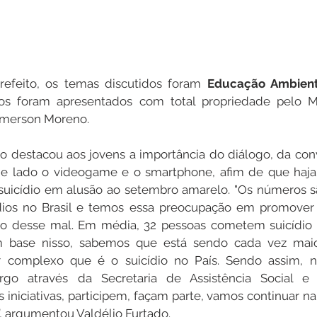
efeito, os temas discutidos foram 
Educação Ambient
os foram apresentados com total propriedade pelo M
Emerson Moreno.
to destacou aos jovens a importância do diálogo, da conv
e lado o videogame e o smartphone, afim de que haja m
 suicídio em alusão ao setembro amarelo. "Os números s
ídios no Brasil e temos essa preocupação em promover
 desse mal. Em média, 32 pessoas cometem suicídio po
base nisso, sabemos que está sendo cada vez maior
r complexo que é o suicídio no País. Sendo assim, n
rgo através da Secretaria de Assistência Social 
iniciativas, participem, façam parte, vamos continuar na
o”, argumentou Valdélio Furtado.