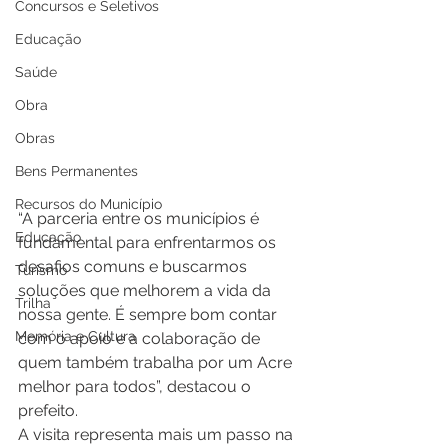
Concursos e Seletivos
Educação
Saúde
Obra
Obras
Bens Permanentes
Recursos do Município
“A parceria entre os municípios é 
Educação
fundamental para enfrentarmos os 
desafios comuns e buscarmos 
Turismo
soluções que melhorem a vida da 
Trilha
nossa gente. É sempre bom contar 
Memória e Cultura
com o apoio e a colaboração de 
quem também trabalha por um Acre 
melhor para todos”, destacou o 
prefeito.
A visita representa mais um passo na 