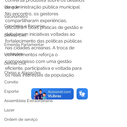
conversa produtiva sobre os desafios 
da administração pública municipal.
Dengue
No encontro, os gestores 
Vacinômetro
compartilharam experiências, 
Convênios e Parcerias
discutiram boas práticas de gestão e 
debateram iniciativas voltadas ao 
Defesa Civil
fortalecimento das políticas públicas 
Emenda Parlamentar
nas cidades acreanas. A troca de 
Licitações
conhecimentos reforça o 
compromisso com uma gestão 
Defesa Civil
eficiente, participativa e voltada para 
Cheias e Alagações
os reais interesses da população.
Convite
Esporte
Assembleia Extraordinária
Lazer
Ordem de serviço