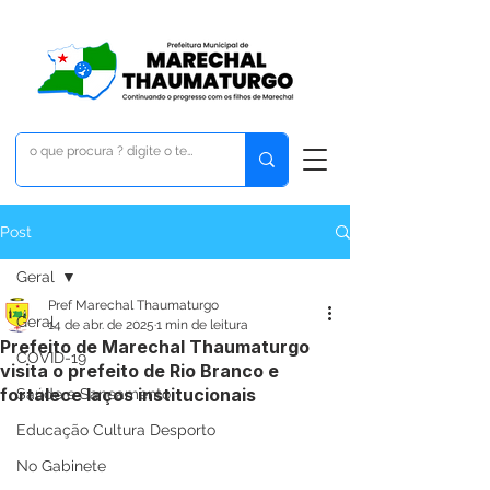
Post
Geral
Pref Marechal Thaumaturgo
Geral
14 de abr. de 2025
1 min de leitura
Prefeito de Marechal Thaumaturgo
COVID-19
visita o prefeito de Rio Branco e
fortalece laços institucionais
Saúde e Saneamento
Educação Cultura Desporto
No Gabinete