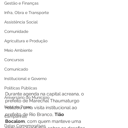
Gestão e Finanças
Infra, Obra e Transporte
Assistência Social
Comunidade
Agricultura e Produção
Meio Ambiente
Concursos
Comunicado
Institucional e Governo
Políticas Públicas
Durante agenda na capital acreana, o 
Aniversário do Município
prefeito de Marechal Thaumaturgo 
Nota de Pesar
realizou uma visita institucional ao 
prefeito de Rio Branco, 
Tião 
Campanhas
Bocalom
, com quem manteve uma 
Datas Comemorativas