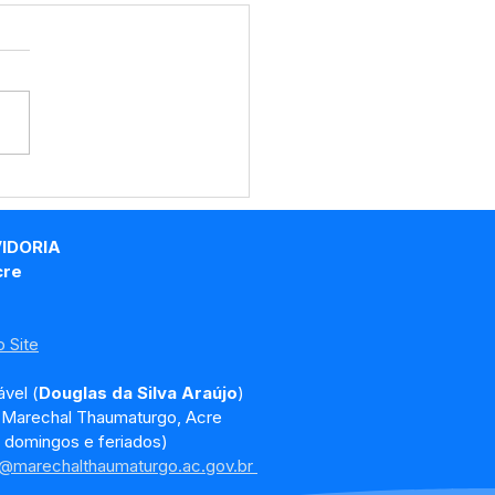
echal Thaumaturgo
ce Prêmio Sebrae
feitura Empreendedora
VIDORIA
6
cre
 Site
vel (
Douglas da Silva Araújo
)
, Marechal Thaumaturgo, Acre
 domingos e feriados)
a@marechalthaumaturgo.ac.gov.br