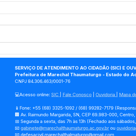
Marechal Thaumaturgo
Mar
avança na Cafeicultura:
ven
Segunda etapa de envio
Pre
SERVIÇO DE ATENDIMENTO AO CIDADÃO (SIC) E OU
de mudas fortalece o
202
Prefeitura de Marechal Thaumaturgo - Estado do A
produtor rural
CNPJ 84.306.463/0001-76
💻Acesso online: 
SIC 
| 
Fale Conosco
 | 
Ouvidoria
| 
Mapa do
📱Fone: +55 (68) 3325-1092 / (68) 99282-7179 (Responsá
🏢 Av. Raimundo Margarida, SN, CEP 69.983-000, Centro
📅 Segunda a sexta, das 7h às 13h (Fechado aos sábados,
📧 
gabinete@marechalthaumaturgo.ac.gov.br
 ou 
ouvidori
📧
defesacivil.marechalthalmaturgo@gmail.com