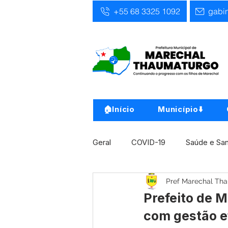
+55 68 3325 1092
gabi
🏠Início
Município⬇️
Geral
COVID-19
Saúde e Sa
Pref Marechal Th
Infra, Obra e Transporte
Ass
Prefeito de 
com gestão e
Concursos
Comunicado