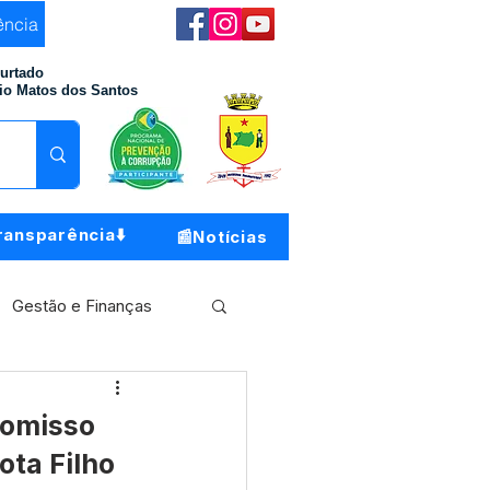
ência
Furtado
io Matos dos Santos
ransparência⬇️
📰Notícias
Gestão e Finanças
Meio Ambiente
romisso
ota Filho
o do Município