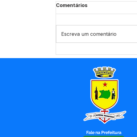
Comentários
Escreva um comentário
Enchente do Rio Juruá:
Prefeitura de Marechal
Thaumaturgo mobiliza
força-tarefa e garante
assistência às famílias
atingidas
Fale na Prefeitura