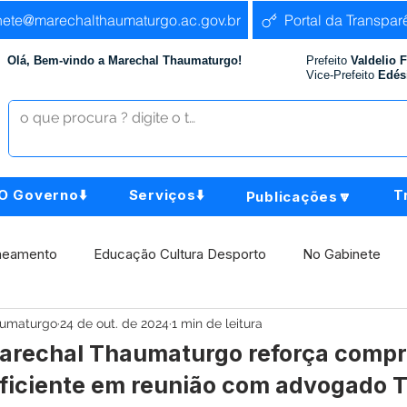
nete@marechalthaumaturgo.ac.gov.br
Portal da Transpar
Olá, Bem-vindo a Marechal Thaumaturgo!
Prefeito
Valdelio 
Vice-Prefeito
Edés
O Governo⬇️
Serviços⬇️
T
Publicações🔽
neamento
Educação Cultura Desporto
No Gabinete
aumaturgo
24 de out. de 2024
1 min de leitura
istência Social
Comunidade
Agricultura e Produção
Marechal Thaumaturgo reforça comp
ficiente em reunião com advogado T
Institucional e Governo
Políticas Públicas
Aniversári