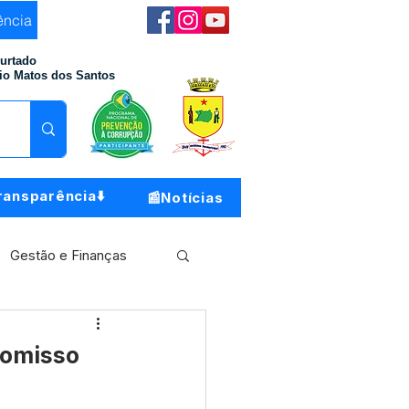
ência
Furtado
io Matos dos Santos
ransparência⬇️
📰Notícias
Gestão e Finanças
Meio Ambiente
romisso
o do Município