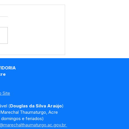
eitura de Marechal
umaturgo acompanha
do gravimétrico para
VIDORIA
morar gestão de
cre
duos sólidos
 Site
vel (
Douglas da Silva Araújo
)
, Marechal Thaumaturgo, Acre
 domingos e feriados)
a@marechalthaumaturgo.ac.gov.br