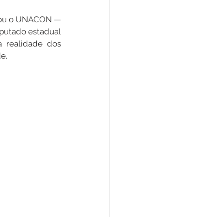
itou o UNACON — 
putado estadual 
 realidade dos 
e.