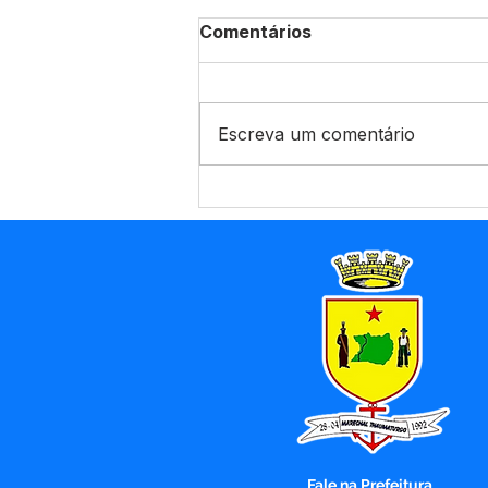
Comentários
Escreva um comentário
Prefeitura de Marechal
Thaumaturgo promove a
7ª Conferência Municipal
de SaúdeA Prefeitura de
Marechal Thaumaturgo,
por meio da Secretaria
Municipal de Saúde em
parceria com o Conselho
Municipal de
Fale na Prefeitura