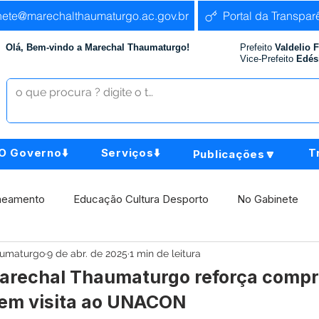
nete@marechalthaumaturgo.ac.gov.br
Portal da Transpar
Olá, Bem-vindo a Marechal Thaumaturgo!
Prefeito
Valdelio 
Vice-Prefeito
Edés
O Governo⬇️
Serviços⬇️
T
Publicações🔽
neamento
Educação Cultura Desporto
No Gabinete
aumaturgo
9 de abr. de 2025
1 min de leitura
istência Social
Comunidade
Agricultura e Produção
Marechal Thaumaturgo reforça comp
em visita ao UNACON
Institucional e Governo
Políticas Públicas
Aniversári