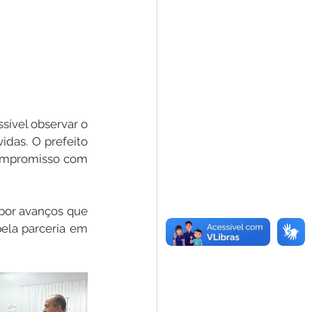
sível observar o 
das. O prefeito 
ompromisso com 
por avanços que 
la parceria em 