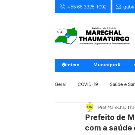
+55 68 3325 1092
gabi
🏠Início
Município⬇️
Geral
COVID-19
Saúde e Sa
Pref Marechal Th
Infra, Obra e Transporte
Ass
Prefeito de 
com a saúde 
Concursos
Comunicado