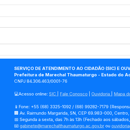
Prefeitura promove ação
Pref
de vacinação na Escola
Tha
Manoel Rodrigues de
estu
SERVIÇO DE ATENDIMENTO AO CIDADÃO (SIC) E OU
Araújo
apri
Prefeitura de Marechal Thaumaturgo - Estado do A
resí
CNPJ 84.306.463/0001-76
💻Acesso online: 
SIC 
| 
Fale Conosco
 | 
Ouvidoria
| 
Mapa do
📱Fone: +55 (68) 3325-1092 / (68) 99282-7179 (Responsá
🏢 Av. Raimundo Margarida, SN, CEP 69.983-000, Centro
📅 Segunda a sexta, das 7h às 13h (Fechado aos sábados,
📧 
gabinete@marechalthaumaturgo.ac.gov.br
 ou 
ouvidori