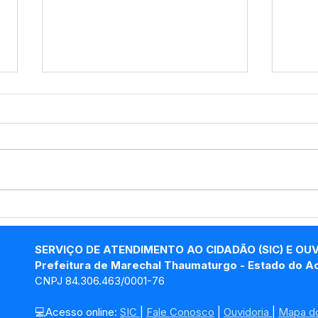
Marechal Thaumaturgo
Mar
avança na Cafeicultura:
ven
Segunda etapa de envio
Pre
SERVIÇO DE ATENDIMENTO AO CIDADÃO (SIC) E OU
de mudas fortalece o
202
Prefeitura de Marechal Thaumaturgo - Estado do A
produtor rural
CNPJ 84.306.463/0001-76
💻Acesso online: 
SIC 
| 
Fale Conosco
 | 
Ouvidoria
| 
Mapa do