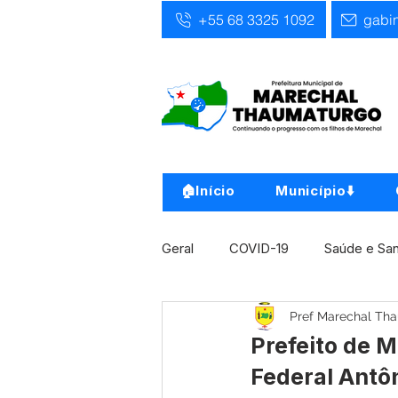
+55 68 3325 1092
gabi
🏠Início
Município⬇️
Geral
COVID-19
Saúde e Sa
Pref Marechal Th
Infra, Obra e Transporte
Ass
Prefeito de 
Federal Antôn
Concursos
Comunicado