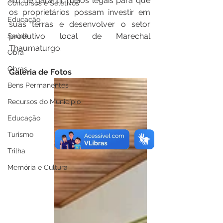
fim de garantir meios legais para que 
Concursos e Seletivos
os proprietários possam investir em 
Educação
suas terras e desenvolver o setor 
produtivo local de Marechal 
Saúde
Thaumaturgo.
Obra
Obras
Galeria de Fotos
Bens Permanentes
Recursos do Município
Educação
Turismo
Trilha
Memória e Cultura