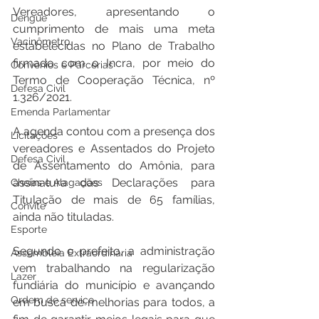
Vereadores, apresentando o 
Dengue
cumprimento de mais uma meta 
Vacinômetro
estabelecidas no Plano de Trabalho 
firmado com o Incra, por meio do 
Convênios e Parcerias
Termo de Cooperação Técnica, nº 
Defesa Civil
1.326/2021. 
Emenda Parlamentar
A agenda contou com a presença dos 
Licitações
vereadores e Assentados do Projeto 
Defesa Civil
de Assentamento do Amônia, para 
assinatura das Declarações para 
Cheias e Alagações
Titulação de mais de 65 famílias, 
Convite
ainda não tituladas.
Esporte
Segundo o prefeito, a administração 
Assembleia Extraordinária
vem trabalhando na regularização 
Lazer
fundiária do município e avançando 
Ordem de serviço
em busca de melhorias para todos, a 