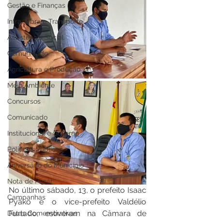
Gestão e Finanças
Infra, Obra e Transporte
Assistência Social
Comunidade
Agricultura e Produção
Meio Ambiente
Concursos
Comunicado
Institucional e Governo
Políticas Públicas
Aniversário do Município
Nota de Pesar
No último sábado, 13, o prefeito Isaac 
Campanhas
Pyãko e o vice-prefeito Valdélio 
Furtado, estiveram na Câmara de 
Datas Comemorativas