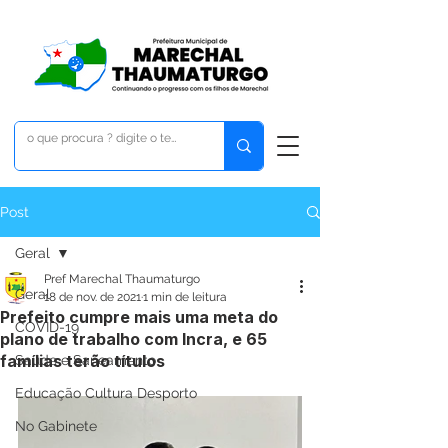
Post
Geral
Pref Marechal Thaumaturgo
Geral
18 de nov. de 2021
1 min de leitura
Prefeito cumpre mais uma meta do
COVID-19
plano de trabalho com Incra, e 65
famílias terão títulos
Saúde e Saneamento
Educação Cultura Desporto
No Gabinete