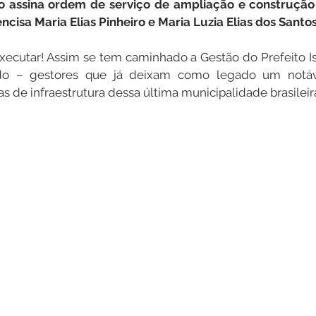
ko assina ordem de serviço de ampliação e construção
ncisa Maria Elias Pinheiro e Maria Luzia Elias dos Santos
Datas Comemorativas
Dengue
Vacinômetro
 executar! Assim se tem caminhado a Gestão do Prefeito I
ado – gestores que já deixam como legado um notáve
 de infraestrutura dessa última municipalidade brasileir
entar
Licitações
Defesa Civil
Cheias e Alagaçõe
dinária
Lazer