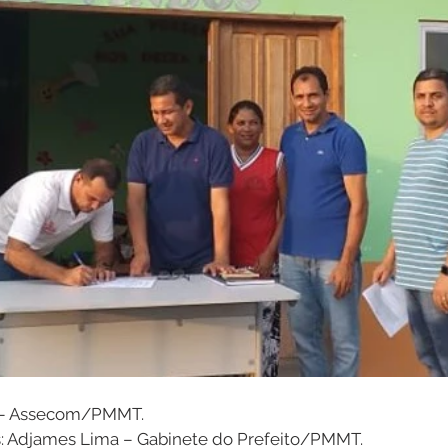
a – Assecom/PMMT.
s: Adjames Lima – Gabinete do Prefeito/PMMT.