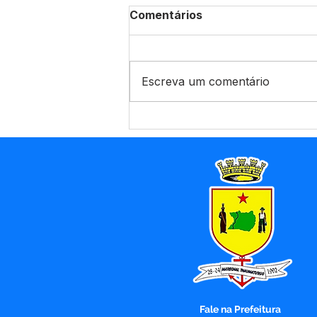
Comentários
Escreva um comentário
Novo padrão nacional de
Nota Fiscal avança, mas
sistemas locais
permanecem ativos para
usuários Betha e e-Nota
Fale na Prefeitura