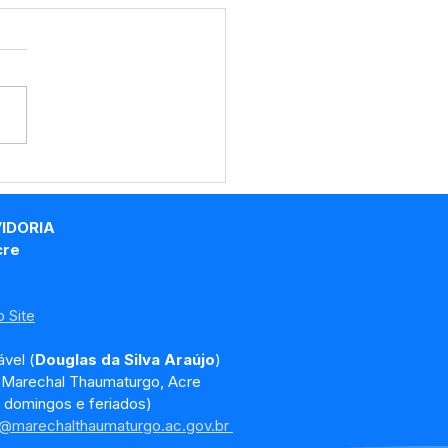
promisso na
nistração: Marechal
umaturgo é Destaque
VIDORIA
estão Fiscal no Acre
cre
 Site
vel (
Douglas da Silva Araújo
)
, Marechal Thaumaturgo, Acre
 domingos e feriados)
a@marechalthaumaturgo.ac.gov.br