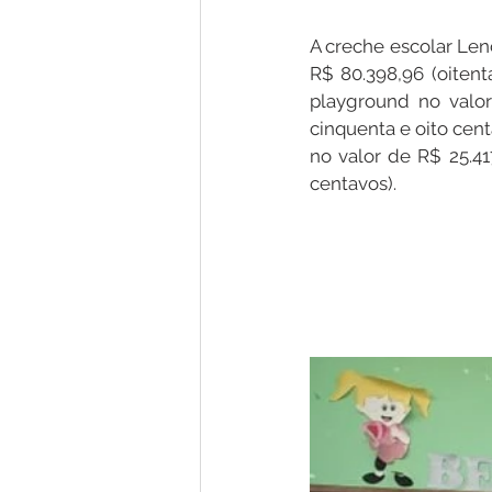
A creche escolar Len
R$ 80.398,96 (oitent
playground no valor
cinquenta e oito cent
no valor de R$ 25.41
centavos).