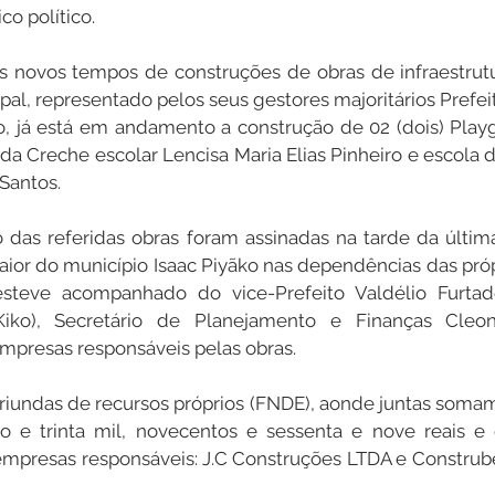
o político.
s novos tempos de construções de obras de infraestrutu
al, representado pelos seus gestores majoritários Prefeit
o, já está em andamento a construção de 02 (dois) Play
 da Creche escolar Lencisa Maria Elias Pinheiro e escola de
 Santos.
 das referidas obras foram assinadas na tarde da última
ior do município Isaac Piyãko nas dependências das própr
esteve acompanhado do vice-Prefeito Valdélio Furtad
(Kiko), Secretário de Planejamento e Finanças Cleon
mpresas responsáveis pelas obras.
riundas de recursos próprios (FNDE), aonde juntas soma
ro e trinta mil, novecentos e sessenta e nove reais e 
 empresas responsáveis: J.C Construções LTDA e Constru