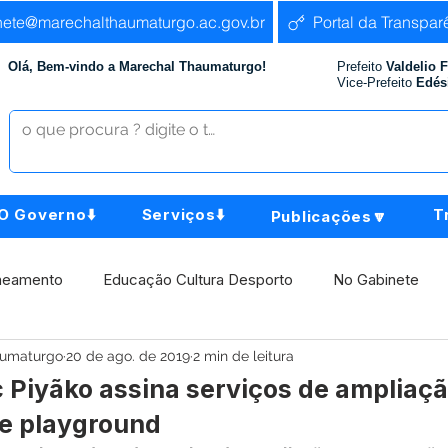
nete@marechalthaumaturgo.ac.gov.br
Portal da Transpar
Olá, Bem-vindo a Marechal Thaumaturgo!
Prefeito
Valdelio 
Vice-Prefeito
Edés
O Governo⬇️
Serviços⬇️
T
Publicações🔽
neamento
Educação Cultura Desporto
No Gabinete
aumaturgo
20 de ago. de 2019
2 min de leitura
istência Social
Comunidade
Agricultura e Produção
c Piyãko assina serviços de ampliaçã
e playground
Institucional e Governo
Políticas Públicas
Aniversári