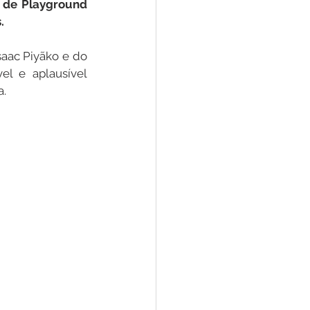
 de Playground 
.
Convênios e Parcerias
saac Piyãko e do 
l e aplausível 
a.
s
Convite