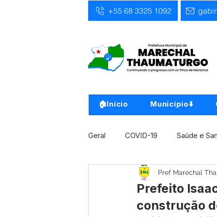
+55 68 3325 1092
gabi
🏠Início
Município⬇️
Geral
COVID-19
Saúde e Sa
Pref Marechal Th
Infra, Obra e Transporte
Ass
Prefeito Isaa
construção d
Concursos
Comunicado