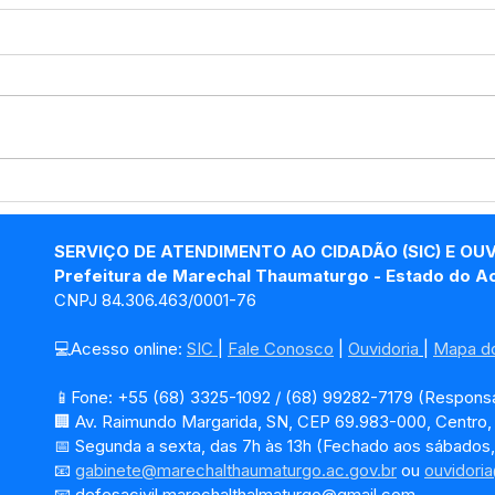
Marechal Thaumaturgo
Com
atinge 84,8% em
Admi
transparência e conquista
Tha
SERVIÇO DE ATENDIMENTO AO CIDADÃO (SIC) E OU
Selo Prata com gestão
em G
Prefeitura de Marechal Thaumaturgo - Estado do A
eficiente
CNPJ 84.306.463/0001-76
💻Acesso online: 
SIC 
| 
Fale Conosco
 | 
Ouvidoria
| 
Mapa do
📱Fone: +55 (68) 3325-1092 / (68) 99282-7179 (Responsá
🏢 Av. Raimundo Margarida, SN, CEP 69.983-000, Centro
📅 Segunda a sexta, das 7h às 13h (Fechado aos sábados,
📧 
gabinete@marechalthaumaturgo.ac.gov.br
 ou 
ouvidori
📧
defesacivil.marechalthalmaturgo@gmail.com