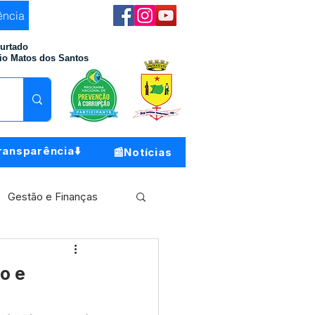
ência
Furtado
io Matos dos Santos
ransparência⬇️
📰Notícias
Gestão e Finanças
Meio Ambiente
o e
o do Município