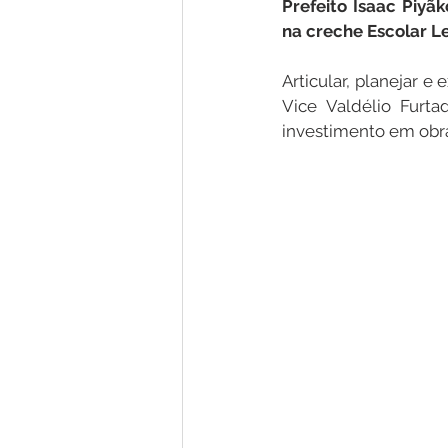
Prefeito Isaac Piyã
na creche Escolar Le
Nota de Pesar
Campanhas
Articular, planejar e
Vice Valdélio Furt
investimento em obras
Defesa Civil
Emenda Parlam
Esporte
Assembleia Extraor